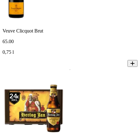
Veuve Clicquot Brut
65
.
00
0,75 l