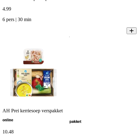
4
.
99
6 pers | 30 min
AH Prei kerriesoep verspakket
online
pakket
10
.
48