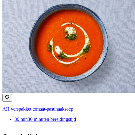
AH verspakket tomaat-pastinaaksoep
30
min
30 minuten bereidingstijd