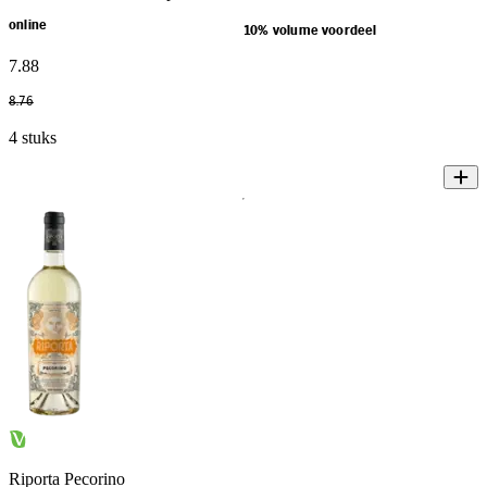
online
10% volume voordeel
7
.
88
8
.
76
4 stuks
Riporta Pecorino