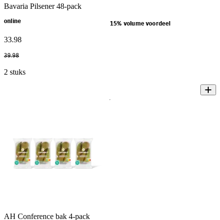
Bavaria Pilsener 48-pack
online
15% volume voordeel
33
.
98
39
.
98
2 stuks
AH Conference bak 4-pack