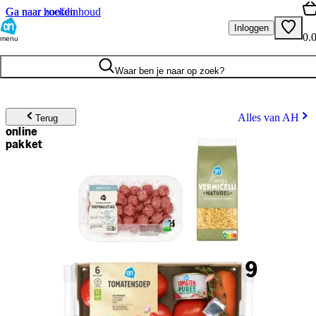
Ga naar hoofdinhoud
Ga naar zoeken
Inloggen
0.
menu
Waar ben je naar op zoek?
Alles van AH
Terug
online
pakket
9
.