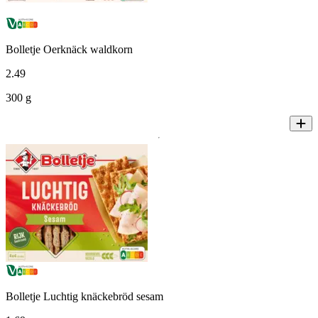
Bolletje Oerknäck waldkorn
2
.
49
300 g
Bolletje Luchtig knäckebröd sesam