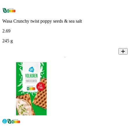
Wasa Crunchy twist poppy seeds & sea salt
2
.
69
245 g