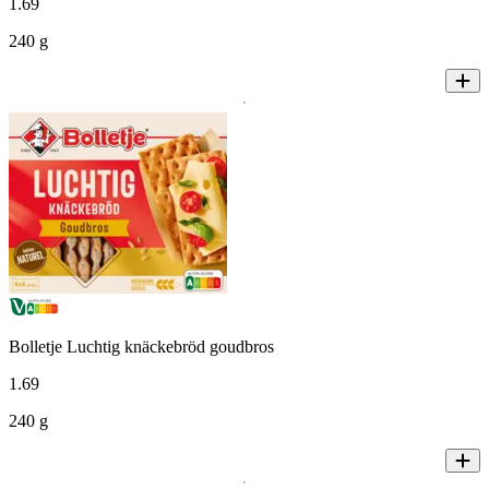
1
.
69
240 g
Bolletje Luchtig knäckebröd goudbros
1
.
69
240 g