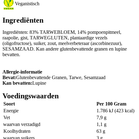
Veganistisch
Ingrediënten
Ingrediënten: 83% TARWEBLOEM, 14% pompoenpitmeel,
raapolie, gist, TARWEGLUTEN, plantaardige vezels
(oligofructose), suiker, zout, meelverbeteraar (ascorbinezuur),
SESAMZAAD. Kan andere glutenbevattende granen en lupine
bevatten.
Allergie-informatie
Bevat:
Glutenbevattende Granen, Tarwe, Sesamzaad
Kan bevatten:
Lupine
Voedingswaarden
Soort
Per 100 Gram
Energie
1.786 kJ (423 kcal)
Vet
7,9 g
waarvan verzadigd
1,1 g
Koolhydraten
63 g
waarvan suikers
3 g