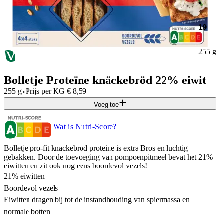
19
255 g
Bolletje Proteïne knäckebröd 22% eiwit
·
255 g
Prijs per
KG
€
8,59
Voeg toe
Wat is Nutri-Score?
Bolletje pro-fit knackebrod proteine is extra Bros en luchtig
gebakken. Door de toevoeging van pompoenpitmeel bevat het 21%
eiwitten en zit ook nog eens boordevol vezels!
21% eiwitten
Boordevol vezels
Eiwitten dragen bij tot de instandhouding van spiermassa en
normale botten