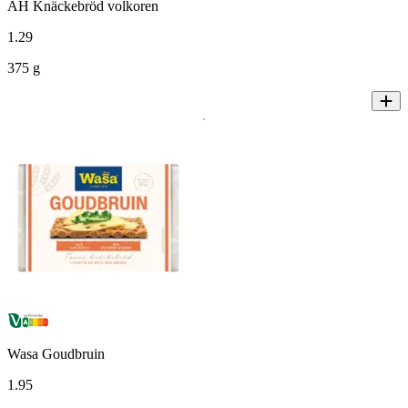
AH Knäckebröd volkoren
1
.
29
375 g
Wasa Goudbruin
1
.
95