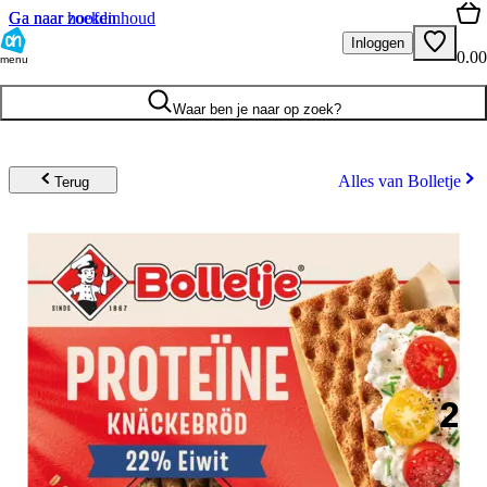
Ga naar hoofdinhoud
Ga naar zoeken
Inloggen
0.00
menu
Waar ben je naar op zoek?
Alles van Bolletje
Terug
2
.