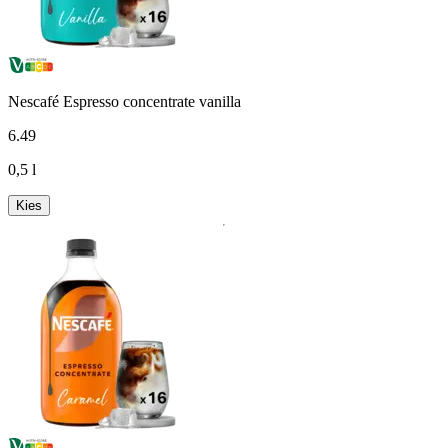
Nescafé Espresso concentrate vanilla
6
.
49
0,5 l
Kies