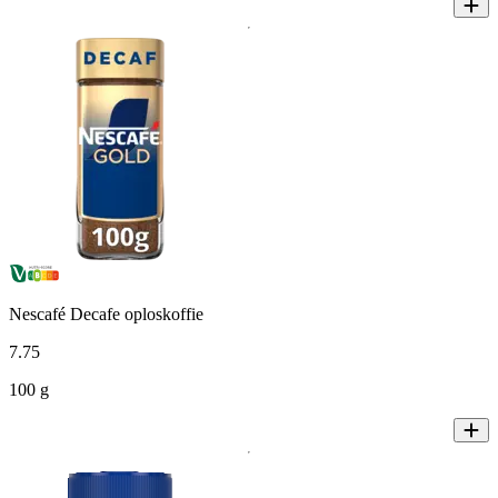
Nescafé Decafe oploskoffie
7
.
75
100 g