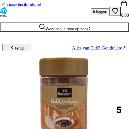
Ga naar hoofdinhoud
Ga naar zoeken
Inloggen
0.00
menu
Waar ben je naar op zoek?
Alles van Caffè Gondoliere
Terug
5
.