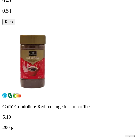
6
.
49
0,5 l
Kies
Caffè Gondoliere Red melange instant coffee
5
.
19
200 g