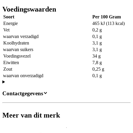
Voedingswaarden
Soort
Per 100 Gram
Energie
465 kJ (113 kcal)
Vet
0,2 g
waarvan verzadigd
0,1 g
Koolhydraten
3,1 g
waarvan suikers
3,1 g
Voedingsvezel
34 g
Eiwitten
7,8 g
Zout
0,25 g
waarvan onverzadigd
0,1 g
Contactgegevens
Meer van dit merk