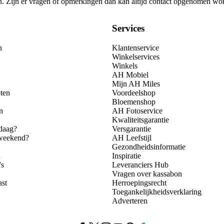
gen. Zijn er vragen of opmerkingen dan kan altijd contact opgenomen wo
Services
n
Klantenservice
Winkelservices
Winkels
AH Mobiel
Mijn AH Miles
ten
Voordeelshop
Bloemenshop
n
AH Fotoservice
Kwaliteitsgarantie
daag?
Versgarantie
 weekend?
AH Leefstijl
Gezondheidsinformatie
n
Inspiratie
's
Leveranciers Hub
Vragen over kassabon
ast
Herroepingsrecht
Toegankelijkheidsverklaring
Adverteren