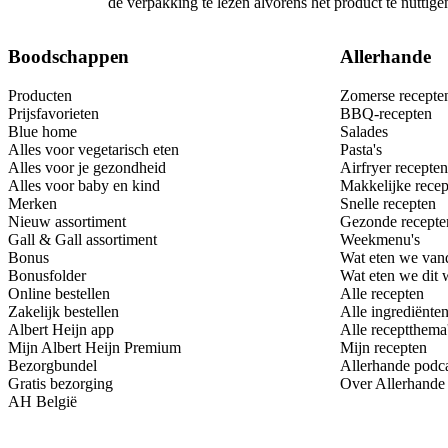
de verpakking te lezen alvorens het product te nutti
Boodschappen
Allerhande
Producten
Zomerse recepte
Prijsfavorieten
BBQ-recepten
Blue home
Salades
Alles voor vegetarisch eten
Pasta's
Alles voor je gezondheid
Airfryer recepten
Alles voor baby en kind
Makkelijke recep
Merken
Snelle recepten
Nieuw assortiment
Gezonde recepte
Gall & Gall assortiment
Weekmenu's
Bonus
Wat eten we van
Bonusfolder
Wat eten we dit
Online bestellen
Alle recepten
Zakelijk bestellen
Alle ingrediënte
Albert Heijn app
Alle receptthema
Mijn Albert Heijn Premium
Mijn recepten
Bezorgbundel
Allerhande podc
Gratis bezorging
Over Allerhande
AH België