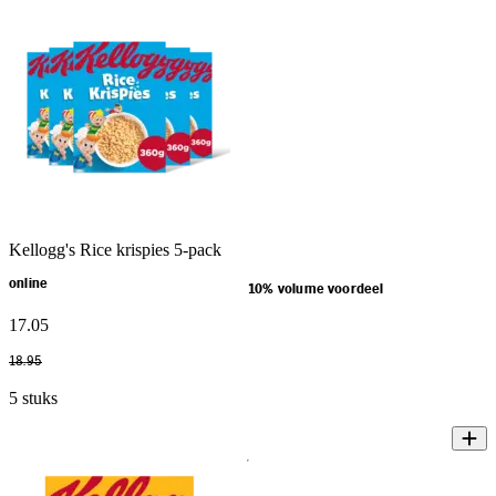
Kellogg's Rice krispies 5-pack
online
10% volume voordeel
17
.
05
18
.
95
5 stuks