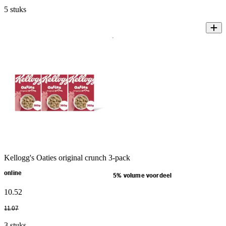
5 stuks
Kellogg's Oaties original crunch 3-pack
online
5% volume voordeel
10
.
52
11
.
07
3 stuks