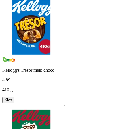
Kellogg's Tresor melk choco
4
.
89
410 g
Kies