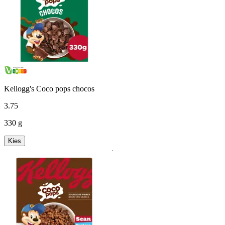
Kellogg's Coco pops chocos
3
.
75
330 g
Kies