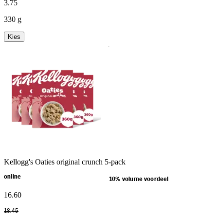
3
.
75
330 g
Kies
Kellogg's Oaties original crunch 5-pack
online
10% volume voordeel
16
.
60
18
.
45