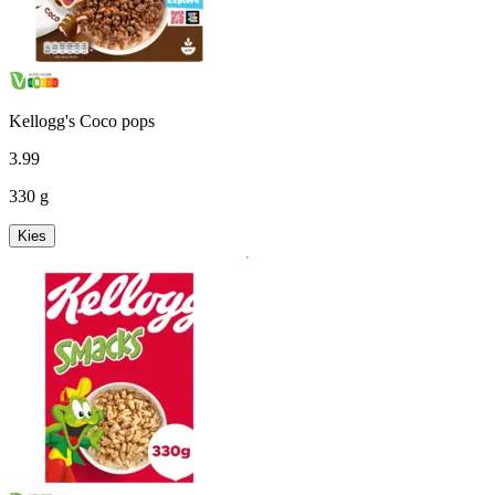
Kellogg's Coco pops
3
.
99
330 g
Kies