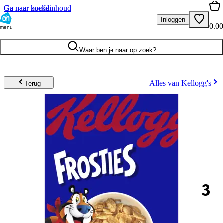
Ga naar hoofdinhoud
Ga naar zoeken
Inloggen
0.00
menu
Waar ben je naar op zoek?
Alles van Kellogg's
Terug
3
.