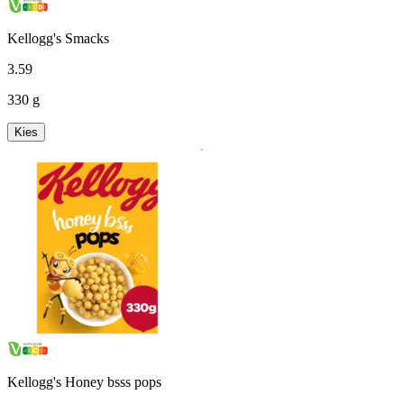
Kellogg's Smacks
3
.
59
330 g
Kies
Kellogg's Honey bsss pops