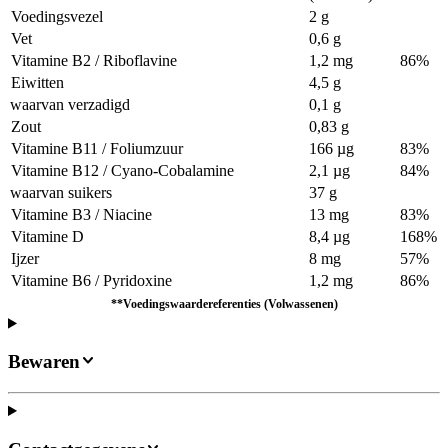
Voedingsvezel
2 g
Vet
0,6 g
Vitamine B2 / Riboflavine
1,2 mg
86%
Eiwitten
4,5 g
waarvan verzadigd
0,1 g
Zout
0,83 g
Vitamine B11 / Foliumzuur
166 µg
83%
Vitamine B12 / Cyano-Cobalamine
2,1 µg
84%
waarvan suikers
37 g
Vitamine B3 / Niacine
13 mg
83%
Vitamine D
8,4 µg
168%
Ijzer
8 mg
57%
Vitamine B6 / Pyridoxine
1,2 mg
86%
**Voedingswaardereferenties (Volwassenen)
Bewaren