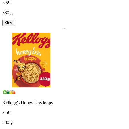
3
.
59
330 g
Kies
Kellogg's Honey bsss loops
3
.
59
330 g