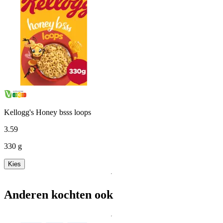
Kellogg's Honey bsss loops
3
.
59
330 g
Kies
Anderen kochten ook