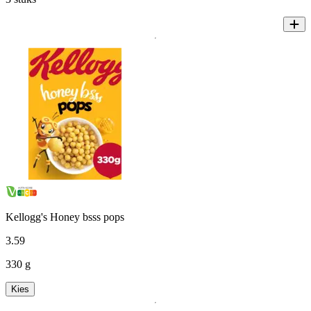
Kellogg's Honey bsss pops
3
.
59
330 g
Kies