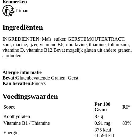
Kenmerken
Triman
Ingrediënten
INGREDIËNTEN: Maïs, suiker, GERSTEMOUTEXTRACT,
zout, niacine, ijzer, vitamine B6, riboflavine, thiamine, foliumzuur,
vitamine D, vitamine B12.Bevat mogelijk gluten uit andere granen,
aardnoten
Allergie-informatie
Bevat:
Glutenbevattende Granen, Gerst
Kan bevatten:
Pinda's
Voedingswaarden
Per 100
Soort
RI*
Gram
Koolhydraten
87 g
Vitamine B1 / Thiamine
0,91 mg
83%
375 kcal
Energie
(1.594 kJ)