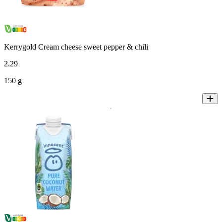
Kerrygold Cream cheese sweet pepper & chili
2
.
29
150 g