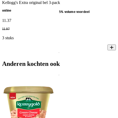
Kellogg's Extra original bel 3-pack
online
5% volume voordeel
11
.
37
11
.
97
3 stuks
Anderen kochten ook