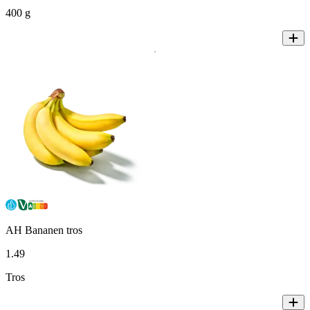
400 g
AH Bananen tros
1
.
49
Tros