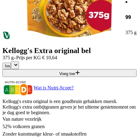
99
375 g
Kellogg's Extra original bel
·
375 g
Prijs per
KG
€
10,64
los
Voeg toe
Wat is Nutri-Score?
Kellogg's extra original is een goudbruin gebakken muesli.
Kellogg's extra ontbijtgranen geven je het ultieme genietmoment om
je dag goed te beginnen.
Van nature vezelrijk
52% volkoren granen
Zonder kunstmatige kleur- of smaakstoffen