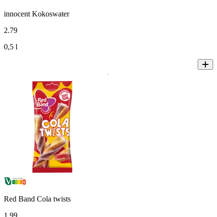
innocent Kokoswater
2
.
79
0,5 l
Red Band Cola twists
1
.
99