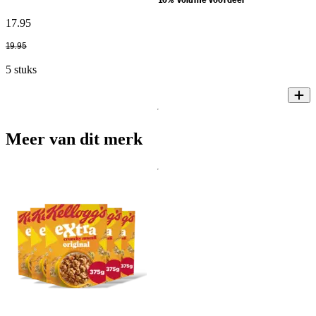
10% volume voordeel
17
.
95
19
.
95
5 stuks
Meer van dit merk