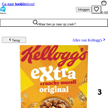
Ga naar hoofdinhoud
Ga naar zoeken
Inloggen
0.00
menu
Waar ben je naar op zoek?
Alles van Kellogg's
Terug
3
.