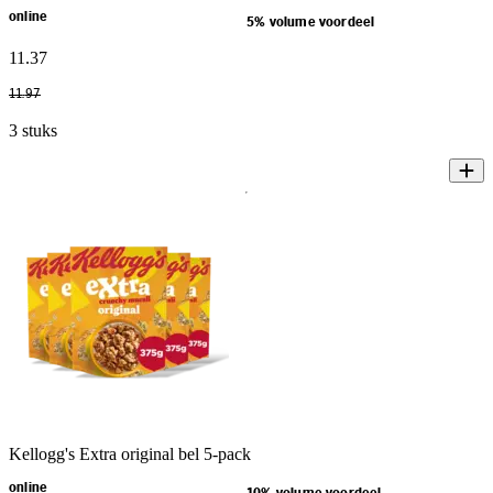
online
5% volume voordeel
11
.
37
11
.
97
3 stuks
Kellogg's Extra original bel 5-pack
online