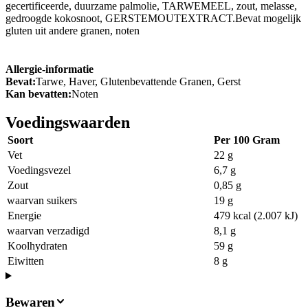
gecertificeerde, duurzame palmolie, TARWEMEEL, zout, melasse,
gedroogde kokosnoot, GERSTEMOUTEXTRACT.Bevat mogelijk
gluten uit andere granen, noten
Allergie-informatie
Bevat:
Tarwe, Haver, Glutenbevattende Granen, Gerst
Kan bevatten:
Noten
Voedingswaarden
Soort
Per 100 Gram
Vet
22 g
Voedingsvezel
6,7 g
Zout
0,85 g
waarvan suikers
19 g
Energie
479 kcal (2.007 kJ)
waarvan verzadigd
8,1 g
Koolhydraten
59 g
Eiwitten
8 g
Bewaren