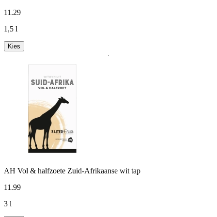
11
.
29
1,5 l
Kies
AH Vol & halfzoete Zuid-Afrikaanse wit tap
11
.
99
3 l