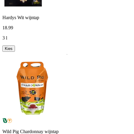
Hardys Wit wijntap
18
.
99
3 l
Kies
Wild Pig Chardonnay wijntap