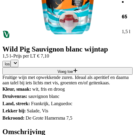
65
1,5 l
Wild Pig Sauvignon blanc wijntap
·
1,5 l
Prijs per
LT
€
7,10
los
Voeg toe
Fruitige wijn met opwekkende zuren. Ideaal als aperitief en daarna
aan tafel bij iets lichts met vis, groenten en/of geitenkaas.
Kleur, smaak:
wit, fris en droog
Druivenras:
sauvignon blanc
Land, streek:
Frankrijk, Languedoc
Lekker bij:
Salade, Vis
Bekroond:
De Grote Hamersma 7,5
Omschrijving