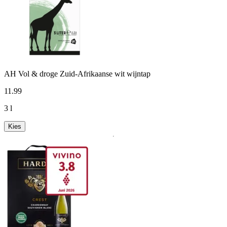
AH Vol & droge Zuid-Afrikaanse wit wijntap
11
.
99
3 l
Kies