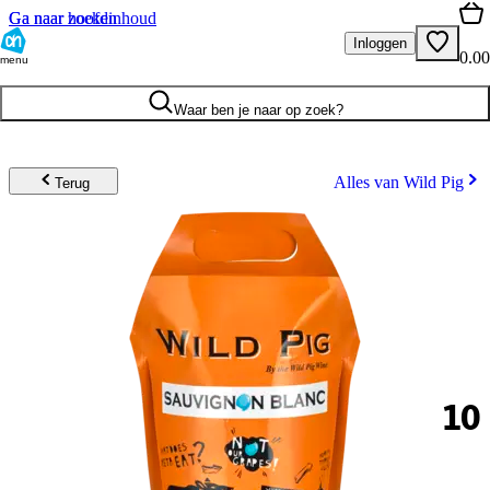
Ga naar hoofdinhoud
Ga naar zoeken
Inloggen
0.00
menu
Waar ben je naar op zoek?
Alles van Wild Pig
Terug
10
.