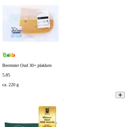
Beemster Oud 30+ plakken
5
.
85
ca. 220 g