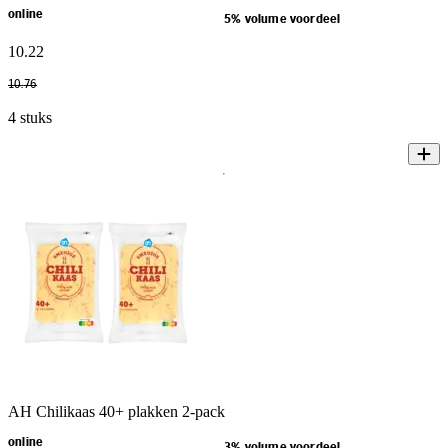
online
5% volume voordeel
10
.
22
10
.
76
4 stuks
AH Chilikaas 40+ plakken 2-pack
online
3% volume voordeel