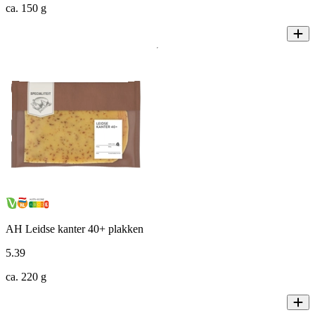
ca. 150 g
AH Leidse kanter 40+ plakken
5
.
39
ca. 220 g