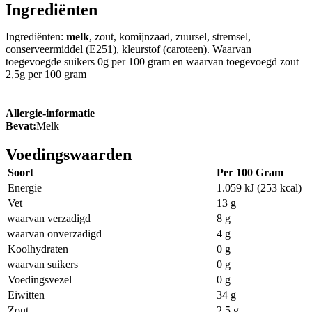
Ingrediënten
Ingrediënten:
melk
, zout, komijnzaad, zuursel, stremsel,
conserveermiddel (E251), kleurstof (caroteen). Waarvan
toegevoegde suikers 0g per 100 gram en waarvan toegevoegd zout
2,5g per 100 gram
Allergie-informatie
Bevat:
Melk
Voedingswaarden
Soort
Per 100 Gram
Energie
1.059 kJ (253 kcal)
Vet
13 g
waarvan verzadigd
8 g
waarvan onverzadigd
4 g
Koolhydraten
0 g
waarvan suikers
0 g
Voedingsvezel
0 g
Eiwitten
34 g
Zout
2,5 g