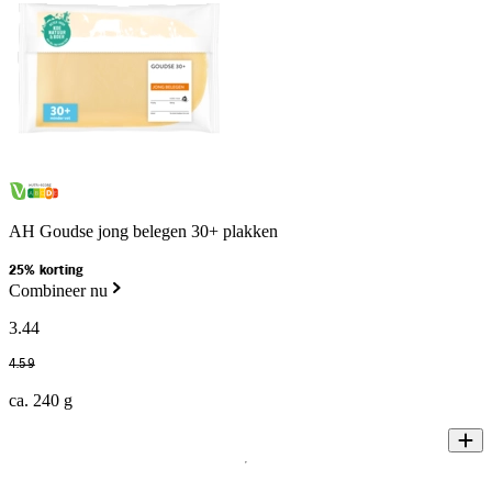
AH Goudse jong belegen 30+ plakken
25% korting
Combineer nu
3
.
44
4
.
59
ca. 240 g