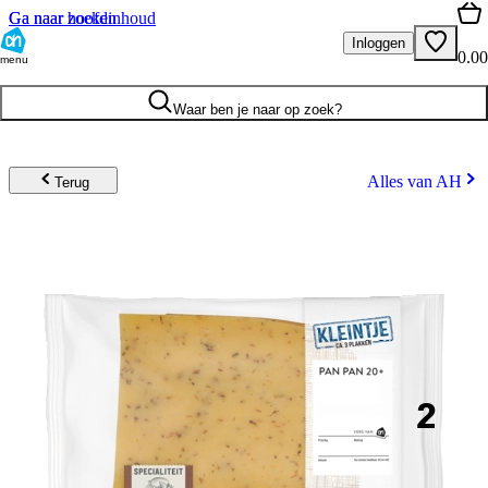
Ga naar hoofdinhoud
Ga naar zoeken
Inloggen
0.00
menu
Waar ben je naar op zoek?
Alles van AH
Terug
2
.