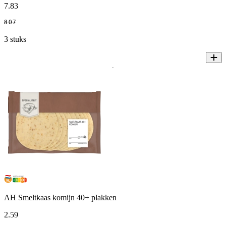
7
.
83
8
.
07
3 stuks
AH Smeltkaas komijn 40+ plakken
2
.
59