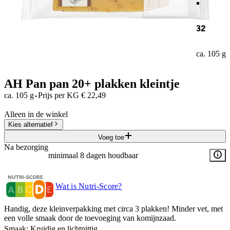
32
ca. 105 g
AH Pan pan 20+ plakken kleintje
·
ca. 105 g
Prijs per
KG
€
22,49
Alleen in de winkel
Kies alternatief
Voeg toe
Na bezorging
minimaal 8 dagen houdbaar
Wat is Nutri-Score?
Handig, deze kleinverpakking met circa 3 plakken! Minder vet, met
een volle smaak door de toevoeging van komijnzaad.
Smaak: Kruidig en lichtpittig