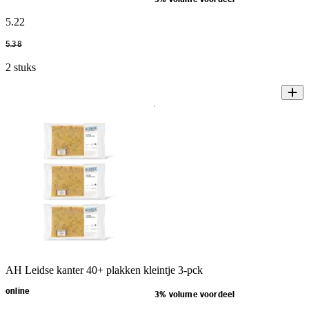
5
.
22
5
.
38
2 stuks
AH Leidse kanter 40+ plakken kleintje 3-pck
online
3% volume voordeel