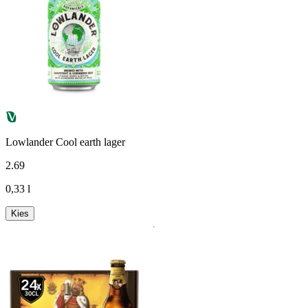
Lowlander Cool earth lager
2
.
69
0,33 l
Kies