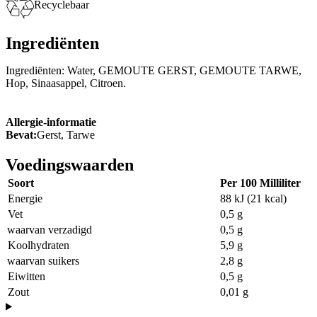
Recyclebaar
Ingrediënten
Ingrediënten: Water, GEMOUTE GERST, GEMOUTE TARWE,
Hop, Sinaasappel, Citroen.
Allergie-informatie
Bevat:
Gerst, Tarwe
Voedingswaarden
Soort
Per 100 Milliliter
Energie
88 kJ (21 kcal)
Vet
0,5 g
waarvan verzadigd
0,5 g
Koolhydraten
5,9 g
waarvan suikers
2,8 g
Eiwitten
0,5 g
Zout
0,01 g