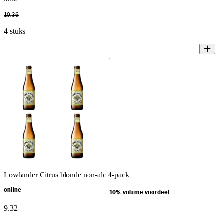
10
.
36
4 stuks
Lowlander Citrus blonde non-alc 4-pack
online
10% volume voordeel
9
.
32