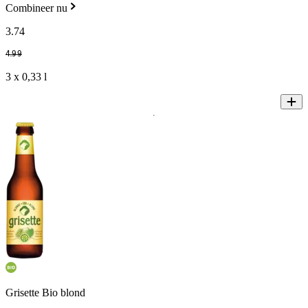
Combineer nu
3
.
74
4
.
99
3 x 0,33 l
Grisette Bio blond