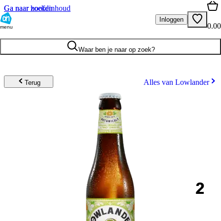
Ga naar hoofdinhoud
Ga naar zoeken
Inloggen
0.00
menu
Waar ben je naar op zoek?
Alles van Lowlander
Terug
2
.