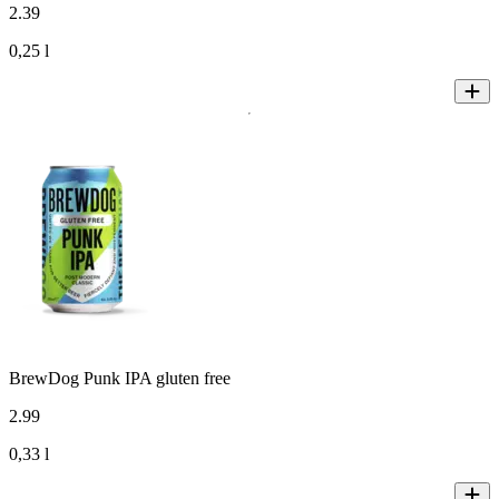
2
.
39
0,25 l
BrewDog Punk IPA gluten free
2
.
99
0,33 l