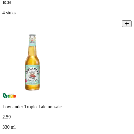
10
.
36
4 stuks
Lowlander Tropical ale non-alc
2
.
59
330 ml