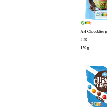
AH Chocobites pr
2
.
59
150 g