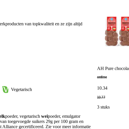
erkproducten van topkwaliteit en ze zijn altijd
AH Pure chocolad
online
10
.
34
Vegetarisch
10
.
77
3 stuks
elk
poeder, vegetarisch
wei
poeder, emulgator
arvan toegevoegde suikers 29g per 100 gram en
Alliance gecertificeerd. Zie voor meer informatie