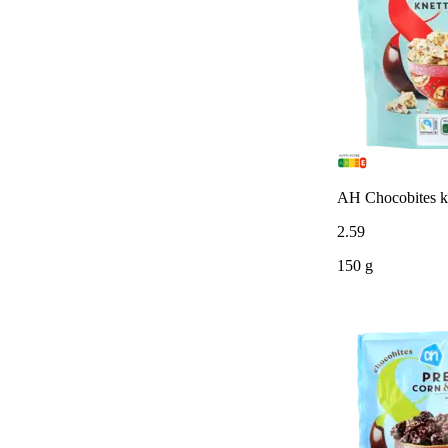
AH Chocobites ko
2
.
59
150 g