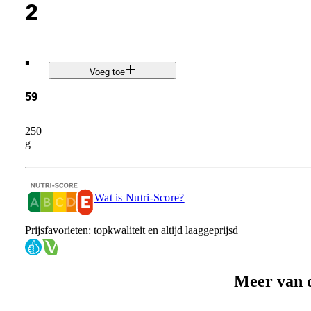
2
.
Voeg toe
59
250
g
Wat is Nutri-Score?
Prijsfavorieten: topkwaliteit en altijd laaggeprijsd
Meer van 