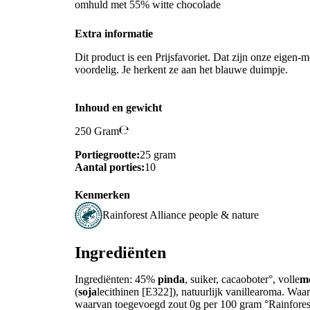
omhuld met 55% witte chocolade
Extra informatie
Dit product is een Prijsfavoriet. Dat zijn onze eigen-m
voordelig. Je herkent ze aan het blauwe duimpje.
Inhoud en gewicht
250 Gram
Portiegrootte:
25 gram
Aantal porties:
10
Kenmerken
Rainforest Alliance people & nature
Ingrediënten
Ingrediënten: 45%
pinda
, suiker, cacaoboter°, volle
m
(
soja
lecithinen [E322]), natuurlijk vanillearoma. Wa
waarvan toegevoegd zout 0g per 100 gram °Rainforest 