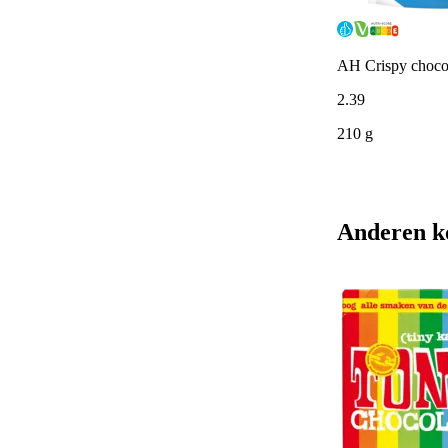
AH Crispy choco
2
.
39
210 g
Anderen k