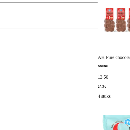
AH Pure chocolad
online
13
.
50
14
.
36
4 stuks