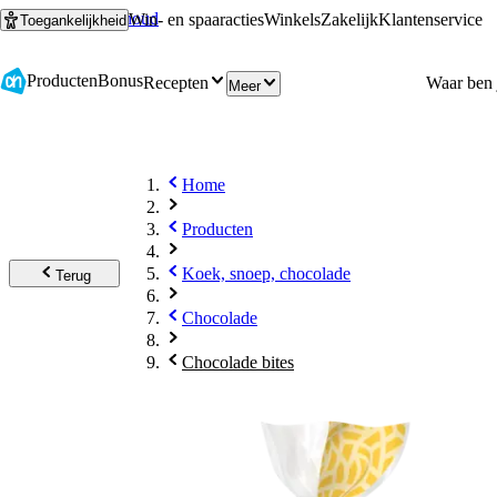
Ga naar hoofdinhoud
Ga naar zoeken
Win- en spaaracties
Winkels
Zakelijk
Klantenservice
Toegankelijkheid
Producten
Bonus
Recepten
Meer
Home
Producten
Koek, snoep, chocolade
Terug
Chocolade
Chocolade bites