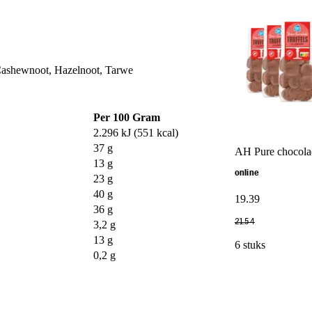
Cashewnoot, Hazelnoot, Tarwe
Per 100 Gram
2.296 kJ (551 kcal)
37 g
AH Pure chocolad
13 g
online
23 g
40 g
19
.
39
36 g
21
.
54
3,2 g
13 g
6 stuks
0,2 g