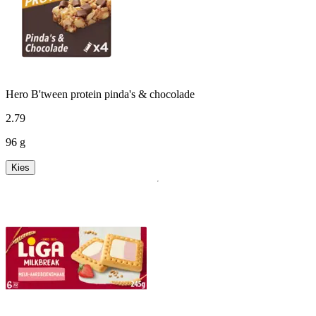
Hero B'tween protein pinda's & chocolade
2
.
79
96 g
Kies