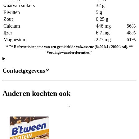
waarvan suikers
32 g
Eiwitten
5 g
Zout
0,25 g
Calcium
446 mg
56%
Ijzer
6,7 mg
48%
Magnesium
227 mg
61%
*
"* Referentie-inname van een gemiddelde volwassene (8400 kJ / 2000 kcal). **
Voedingswaardereferenties."
Contactgegevens
Anderen kochten ook