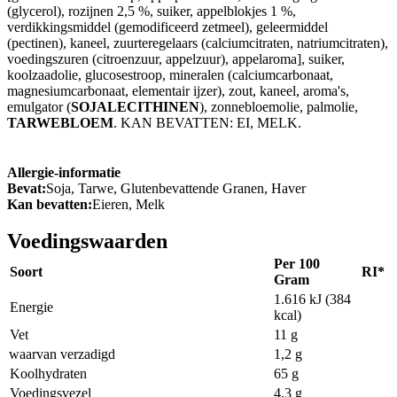
(glycerol), rozijnen 2,5 %, suiker, appelblokjes 1 %,
verdikkingsmiddel (gemodificeerd zetmeel), geleermiddel
(pectinen), kaneel, zuurteregelaars (calciumcitraten, natriumcitraten),
voedingszuren (citroenzuur, appelzuur), appelaroma], suiker,
koolzaadolie, glucosestroop, mineralen (calciumcarbonaat,
magnesiumcarbonaat, elementair ijzer), zout, kaneel, aroma's,
emulgator (
SOJALECITHINEN
), zonnebloemolie, palmolie,
TARWEBLOEM
. KAN BEVATTEN: EI, MELK.
Allergie-informatie
Bevat:
Soja, Tarwe, Glutenbevattende Granen, Haver
Kan bevatten:
Eieren, Melk
Voedingswaarden
Per 100
Soort
RI*
Gram
1.616 kJ (384
Energie
kcal)
Vet
11 g
waarvan verzadigd
1,2 g
Koolhydraten
65 g
Voedingsvezel
4,3 g