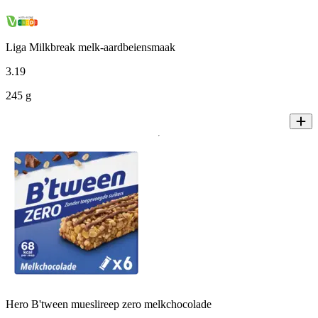
Liga Milkbreak melk-aardbeiensmaak
3
.
19
245 g
Hero B'tween mueslireep zero melkchocolade