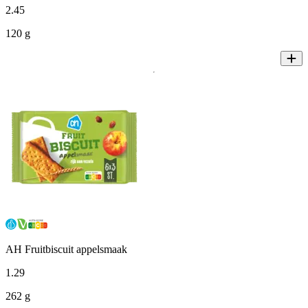
2
.
45
120 g
AH Fruitbiscuit appelsmaak
1
.
29
262 g