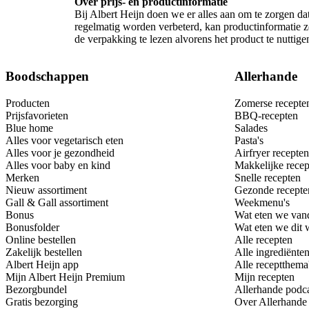
Over prijs- en productinformatie
Bij Albert Heijn doen we er alles aan om te zorgen da
regelmatig worden verbeterd, kan productinformatie zo
de verpakking te lezen alvorens het product te nutti
Boodschappen
Allerhande
Producten
Zomerse recepte
Prijsfavorieten
BBQ-recepten
Blue home
Salades
Alles voor vegetarisch eten
Pasta's
Alles voor je gezondheid
Airfryer recepten
Alles voor baby en kind
Makkelijke recep
Merken
Snelle recepten
Nieuw assortiment
Gezonde recepte
Gall & Gall assortiment
Weekmenu's
Bonus
Wat eten we van
Bonusfolder
Wat eten we dit
Online bestellen
Alle recepten
Zakelijk bestellen
Alle ingrediënte
Albert Heijn app
Alle receptthema
Mijn Albert Heijn Premium
Mijn recepten
Bezorgbundel
Allerhande podc
Gratis bezorging
Over Allerhande