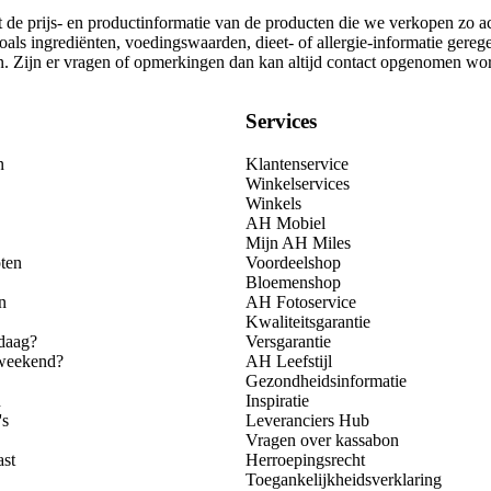
t de prijs- en productinformatie van de producten die we verkopen zo a
als ingrediënten, voedingswaarden, dieet- of allergie-informatie gereg
gen. Zijn er vragen of opmerkingen dan kan altijd contact opgenomen wo
Services
n
Klantenservice
Winkelservices
Winkels
AH Mobiel
Mijn AH Miles
ten
Voordeelshop
Bloemenshop
n
AH Fotoservice
Kwaliteitsgarantie
daag?
Versgarantie
 weekend?
AH Leefstijl
Gezondheidsinformatie
n
Inspiratie
's
Leveranciers Hub
Vragen over kassabon
ast
Herroepingsrecht
Toegankelijkheidsverklaring