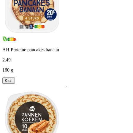
AH Proteine pancakes banaan
2
.
49
160 g
Kies