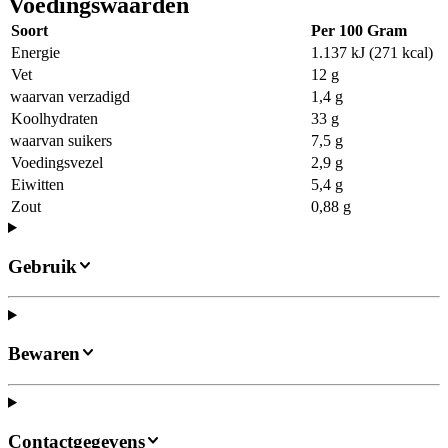
Voedingswaarden
Soort
Per 100 Gram
Energie
1.137 kJ (271 kcal)
Vet
12 g
waarvan verzadigd
1,4 g
Koolhydraten
33 g
waarvan suikers
7,5 g
Voedingsvezel
2,9 g
Eiwitten
5,4 g
Zout
0,88 g
Gebruik
Bewaren
Contactgegevens