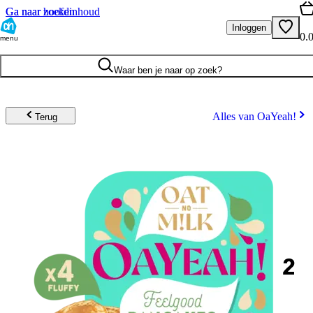
Ga naar hoofdinhoud
Ga naar zoeken
Inloggen
0.
menu
Waar ben je naar op zoek?
Alles van OaYeah!
Terug
2
.