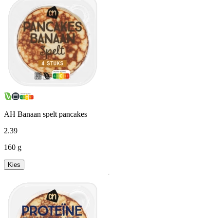
AH Banaan spelt pancakes
2
.
39
160 g
Kies