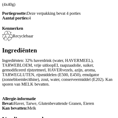
(4x40g)
Portiegrootte:
Deze verpakking bevat 4 porties
Aantal porties:
4
Kenmerken
Recyclebaar
Ingrediënten
Ingrediënten: 32% haverdrink (water, HAVERMEEL),
TARWEBLOEM, vrije uitloopEI, raapzaadolie, suiker,
gemodificeerd rijstzetmeel, HAVERvezels, azijn, aroma,
TARWEGLUTEN, rijsmiddelen (E500, E450), emulgator
(zonnebloemlecithine), zout, water, conserveermiddel (E202). Kan
sporen van MELK bevatten.
Allergie-informatie
Bevat:
Haver, Tarwe, Glutenbevattende Granen, Eieren
Kan bevatten:
Melk