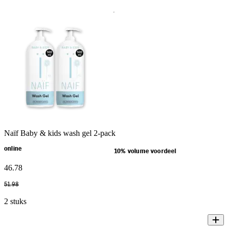
Naïf Baby & kids wash gel 2-pack
online
10% volume voordeel
46
.
78
51
.
98
2 stuks