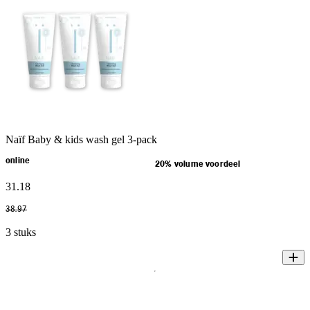
Naïf Baby & kids wash gel 3-pack
online
20% volume voordeel
31
.
18
38
.
97
3 stuks