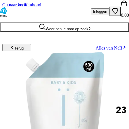
Ga naar hoofdinhoud
Ga naar zoeken
Inloggen
0.00
menu
Waar ben je naar op zoek?
Alles van Naïf
Terug
23
.