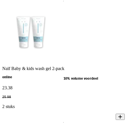
Naïf Baby & kids wash gel 2-pack
online
10% volume voordeel
23
.
38
25
.
98
2 stuks