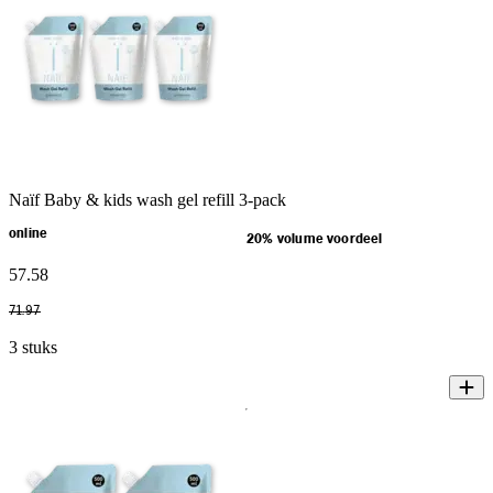
Naïf Baby & kids wash gel refill 3-pack
online
20% volume voordeel
57
.
58
71
.
97
3 stuks