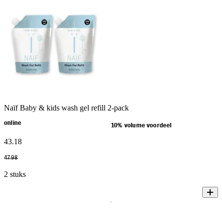
Naïf Baby & kids wash gel refill 2-pack
online
10% volume voordeel
43
.
18
47
.
98
2 stuks