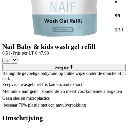
99
0,5 l
Naïf Baby & kids wash gel refill
·
0,5 l
Prijs per
LT
€
47,98
los
Voeg toe
Reinigt de gevoelige babyhuid op milde wijze onder de douche of in
bad.
Zeepvrije wasgel met fris katoenzaad extract
Met milde naif geur - zonder de 26 meest voorkomende allergenen
Geen sles en microplastics
`bespaar 76% plastic met een navulverpakking
Omschrijving