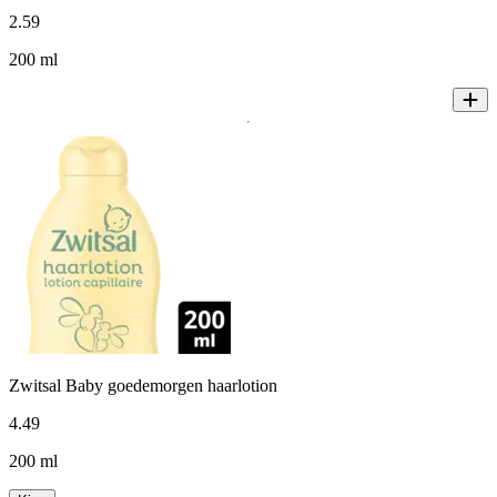
2
.
59
200 ml
Zwitsal Baby goedemorgen haarlotion
4
.
49
200 ml