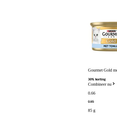
Gourmet Gold mo
30% korting
Combineer nu
0
.
66
0
.
95
85 g