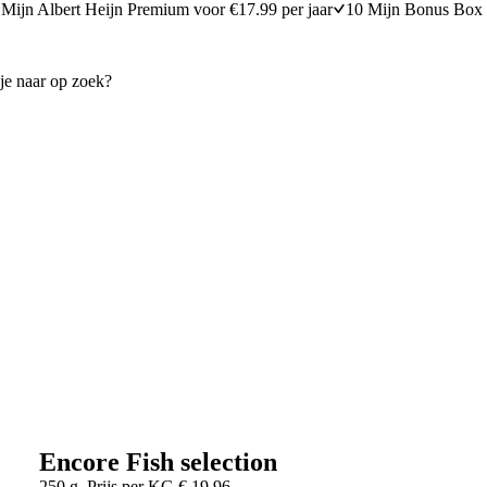
Mijn Albert Heijn Premium voor €17.99 per jaar
10 Mijn Bonus Box 
Encore Fish selection
250 g
Prijs per
KG
€
19,96