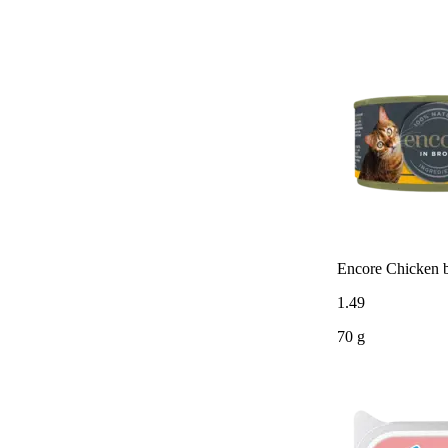
Encore Chicken b
1
.
49
70 g