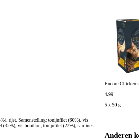
Encore Chicken se
4
.
99
5 x 50 g
%), rijst. Samenstelling: tonijnfilet (60%), vis
 (32%), vis bouillon, tonijnfilet (22%), sardines
Anderen k