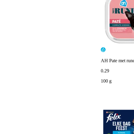
AH Pate met run
0
.
29
100 g