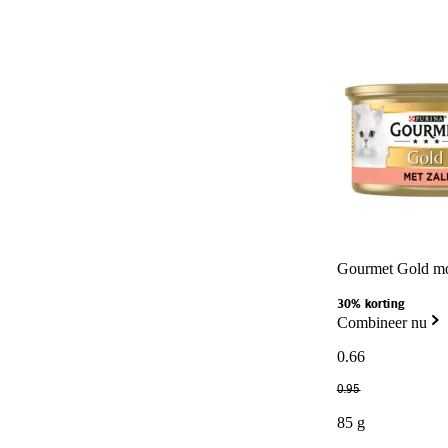
Gourmet Gold mo
30% korting
Combineer nu
0
.
66
0
.
95
85 g