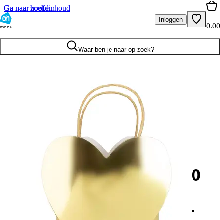
Ga naar hoofdinhoud
Ga naar zoeken
Inloggen
0.00
menu
Waar ben je naar op zoek?
0
.