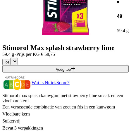
49
59.4 g
Stimorol Max splash strawberry lime
·
59.4 g
Prijs per
KG
€
58,75
los
Voeg toe
Wat is Nutri-Score?
Stimorol max splash kauwgum met strawberry lime smaak en een
vloeibare kern.
Een verrassende combinatie van zoet en fris in een kauwgom
Vloeibare kern
Suikervrij
Bevat 3 verpakkingen