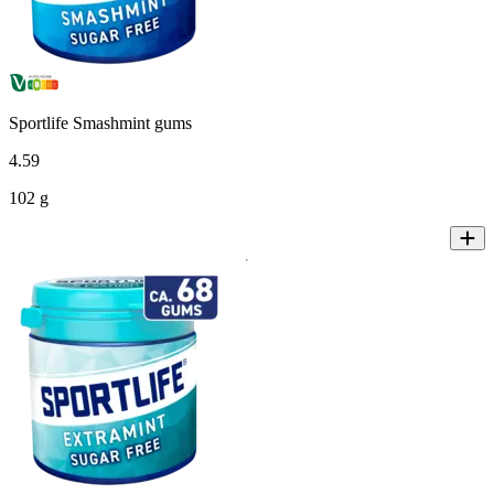
Sportlife Smashmint gums
4
.
59
102 g