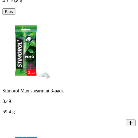
4 x 16,8 g
Kies
Stimorol Max spearmint 3-pack
3
.
49
59.4 g