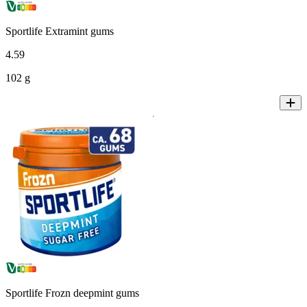
Sportlife Extramint gums
4
.
59
102 g
Sportlife Frozn deepmint gums