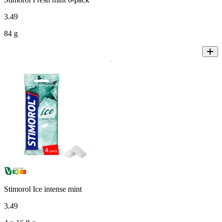
3
.
49
84 g
Stimorol Ice intense mint
3
.
49