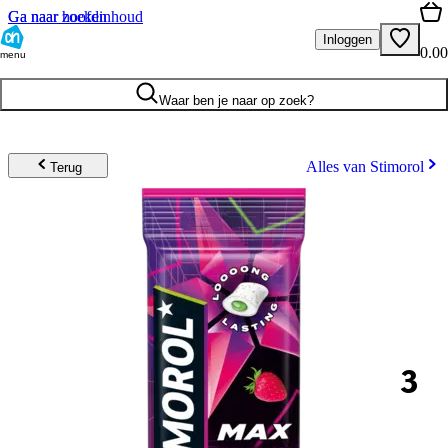
Ga naar hoofdinhoud
Ga naar zoeken
Inloggen
0.00
menu
Waar ben je naar op zoek?
Alles van Stimorol
Terug
3
.