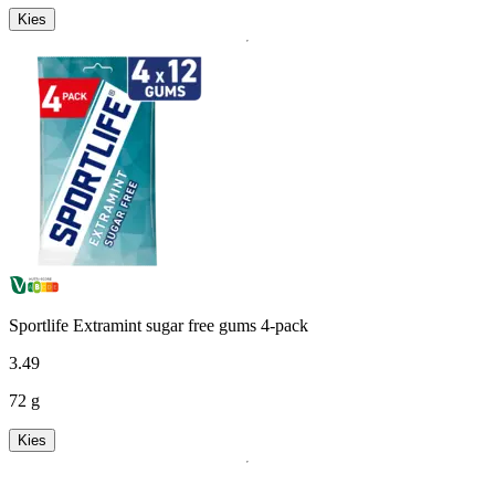
Kies
Sportlife Extramint sugar free gums 4-pack
3
.
49
72 g
Kies