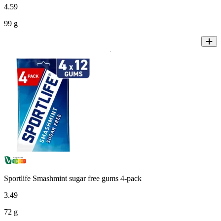
4
.
59
99 g
Sportlife Smashmint sugar free gums 4-pack
3
.
49
72 g