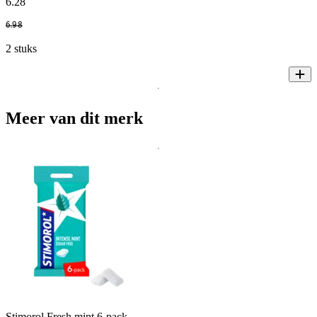
6
.
28
6
.
98
2 stuks
Meer van dit merk
Stimorol Fresh mint 6-pack