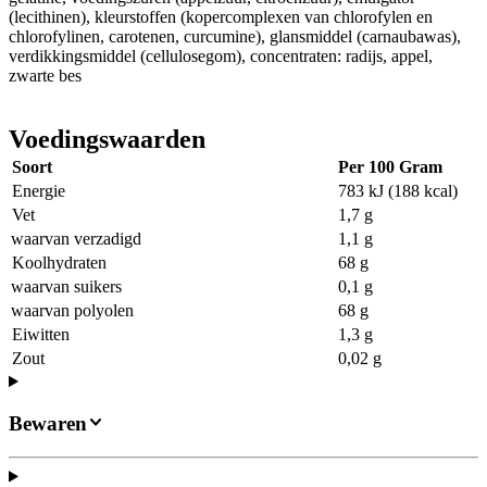
(lecithinen), kleurstoffen (kopercomplexen van chlorofylen en
chlorofylinen, carotenen, curcumine), glansmiddel (carnaubawas),
verdikkingsmiddel (cellulosegom), concentraten: radijs, appel,
zwarte bes
Voedingswaarden
Soort
Per 100 Gram
Energie
783 kJ (188 kcal)
Vet
1,7 g
waarvan verzadigd
1,1 g
Koolhydraten
68 g
waarvan suikers
0,1 g
waarvan polyolen
68 g
Eiwitten
1,3 g
Zout
0,02 g
Bewaren