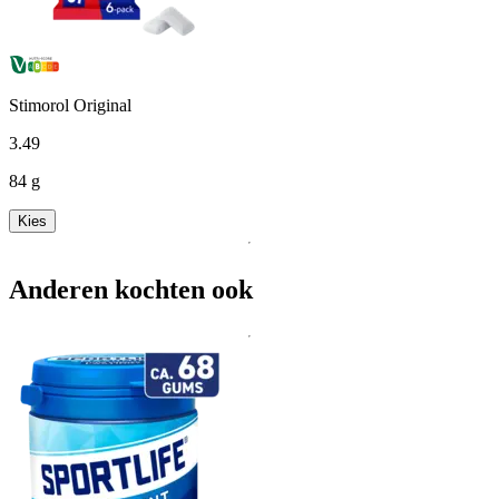
Stimorol Original
3
.
49
84 g
Kies
Anderen kochten ook