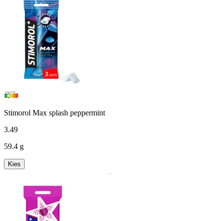
Stimorol Max splash peppermint
3
.
49
59.4 g
Kies