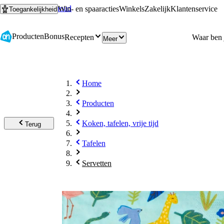
Ga naar hoofdinhoud
Ga naar zoeken
Win- en spaaracties
Winkels
Zakelijk
Klantenservice
Toegankelijkheid
Producten
Bonus
Recepten
Meer
Home
Producten
Koken, tafelen, vrije tijd
Terug
Tafelen
Servetten