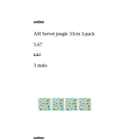
online
AH Servet jungle 33cm 3-pack
5
.
67
5
.
97
3 stuks
online