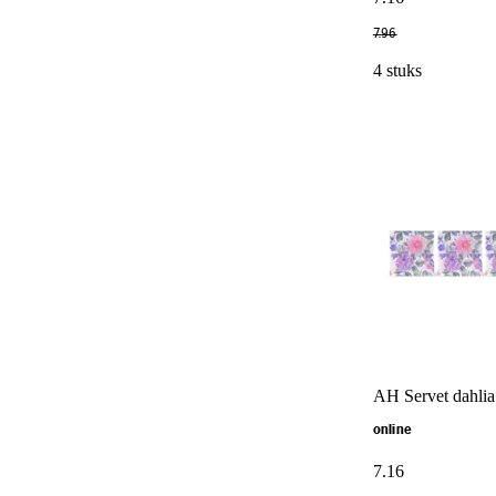
7
.
96
4 stuks
AH Servet dahlia
online
7
.
16