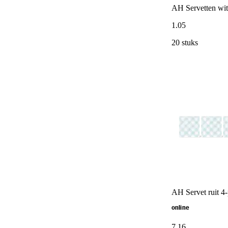
AH Servetten wit
1
.
05
20 stuks
AH Servet ruit 4
online
7
.
16