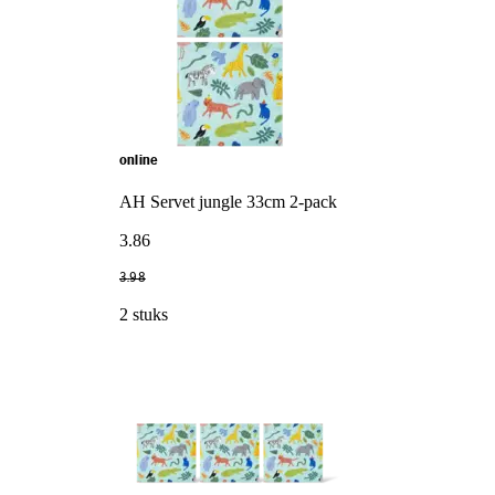
online
AH Servet jungle 33cm 2-pack
3
.
86
3
.
98
2 stuks