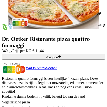
89
340 g
Dr. Oetker Ristorante pizza quattro
formaggi
·
340 g
Prijs per
KG
€
11,44
Voeg toe
Wat is Nutri-Score?
Ristorante quattro formaggi is een heerlijke 4 kazen pizza. Deze
diepvries pizza is rijk belegd met mozzarella, edammer, emmentaler
en blauwschimmelkaas. Kaas, kaas en nog eens kaas. Buon
appetito!
Krokante dunne bodem, rijkelijk belegd tot aan de rand
Vegetarische pizza