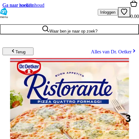
Ga naar hoofdinhoud
Ga naar zoeken
Inloggen
0.00
menu
Waar ben je naar op zoek?
Alles van Dr. Oetker
Terug
3
.