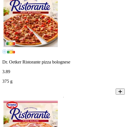
Dr. Oetker Ristorante pizza bolognese
3
.
89
375 g