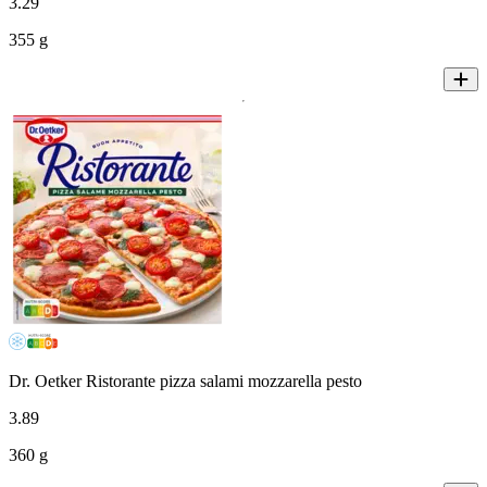
3
.
29
355 g
Dr. Oetker Ristorante pizza salami mozzarella pesto
3
.
89
360 g