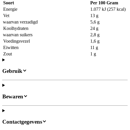
Soort
Per 100 Gram
Energie
1.077 kJ (257 kcal)
Vet
13 g
waarvan verzadigd
5,6 g
Koolhydraten
24 g
waarvan suikers
2,8 g
Voedingsvezel
1,6 g
Eiwitten
11 g
Zout
1 g
Gebruik
Bewaren
Contactgegevens