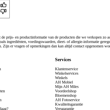
t de prijs- en productinformatie van de producten die we verkopen zo a
als ingrediënten, voedingswaarden, dieet- of allergie-informatie gereg
gen. Zijn er vragen of opmerkingen dan kan altijd contact opgenomen wo
Services
n
Klantenservice
Winkelservices
Winkels
AH Mobiel
Mijn AH Miles
ten
Voordeelshop
Bloemenshop
n
AH Fotoservice
Kwaliteitsgarantie
daag?
Versgarantie