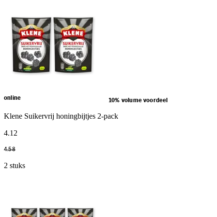
online
10% volume voordeel
Klene Suikervrij honingbijtjes 2-pack
4
.
12
4
.
58
2 stuks