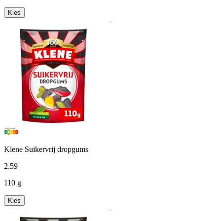
Kies
Klene Suikervrij dropgums
2
.
59
110 g
Kies