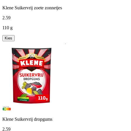
Klene Suikervrij zoete zonnetjes
2
.
59
110 g
Kies
Klene Suikervrij dropgums
2
.
59