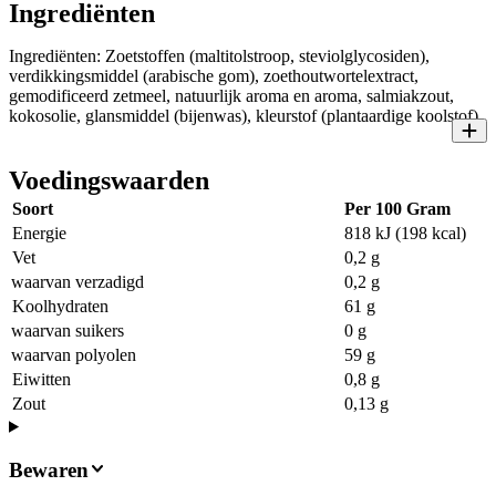
Ingrediënten
Ingrediënten: Zoetstoffen (maltitolstroop, steviolglycosiden),
verdikkingsmiddel (arabische gom), zoethoutwortelextract,
gemodificeerd zetmeel, natuurlijk aroma en aroma, salmiakzout,
kokosolie, glansmiddel (bijenwas), kleurstof (plantaardige koolstof)
Voedingswaarden
Soort
Per 100 Gram
Energie
818 kJ (198 kcal)
Vet
0,2 g
waarvan verzadigd
0,2 g
Koolhydraten
61 g
waarvan suikers
0 g
waarvan polyolen
59 g
Eiwitten
0,8 g
Zout
0,13 g
Bewaren