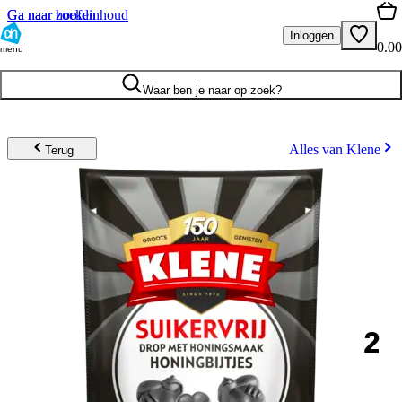
Ga naar hoofdinhoud
Ga naar zoeken
Inloggen
0.00
menu
Waar ben je naar op zoek?
Alles van Klene
Terug
2
.