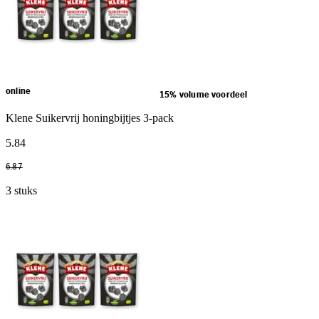
online
15% volume voordeel
Klene Suikervrij honingbijtjes 3-pack
5
.
84
6
.
87
3 stuks