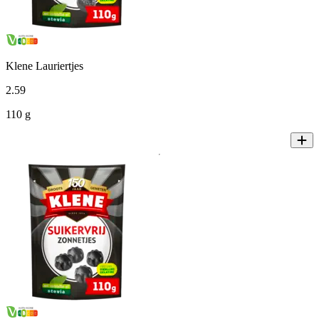
Klene Lauriertjes
2
.
59
110 g