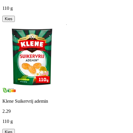
110 g
Kies
Klene Suikervrij ademin
2
.
29
110 g
Kies