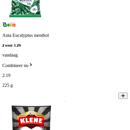
Anta Eucalyptus menthol
2 voor 3.29
vandaag
Combineer nu
2
.
19
225 g