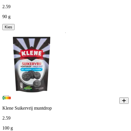
2
.
59
90 g
Kies
Klene Suikervrij muntdrop
2
.
59
100 g