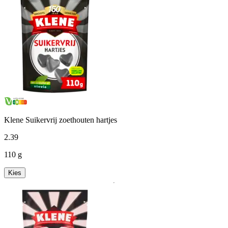
Klene Suikervrij zoethouten hartjes
2
.
39
110 g
Kies