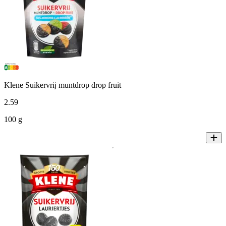
Klene Suikervrij muntdrop drop fruit
2
.
59
100 g