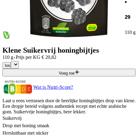
29
110 g
Klene Suikervrij honingbijtjes
·
110 g
Prijs per
KG
€
20,82
los
Voeg toe
Wat is Nutri-Score?
Laat u eens verrassen door de heerlijke honingbijtjes drop van klene.
Een dropje bereid volgens authentiek recept met echte arabische
gom. Suikervrije honingbijtjes, bere lekker.
Suikervrij
Drop met honing smaak
Hersluitbaar met sticker