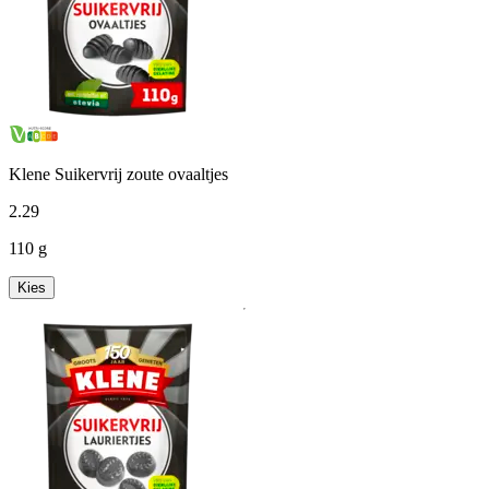
Klene Suikervrij zoute ovaaltjes
2
.
29
110 g
Kies