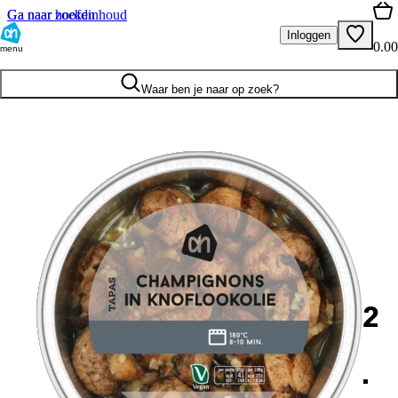
Ga naar hoofdinhoud
Ga naar zoeken
Inloggen
0.00
menu
Waar ben je naar op zoek?
2
.