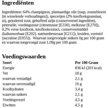
Ingrediënten
Ingrediënten: 64% champignon, plantaardige olie (raap, zonnebloem
[in wisselende verhoudingen]), specerijen (2% knoflookgranulaat,
ui), gejodeerd zout, gebufferd azijn (conserverend ingrediënt),
peterselie, voedingszuur (citroenzuur [E330], melkzuur [E270]),
0,2% verse knoflook, knoflookextract, conserveermiddel
(kaliumsorbaat [E202], natriumbenzoaat [E211]), kruiden, zoetstof
(sucralose [E955]). Waarvan toegevoegde suikers 0g per 100 gram
en waarvan toegevoegd zout 1,09g per 100 gram
Voedingswaarden
Soort
Per 100 Gram
Energie
836 kJ (203 kcal)
Vet
18 g
waarvan verzadigd
2,1 g
waarvan onverzadigd
16 g
Koolhydraten
3,4 g
waarvan suikers
2,1 g
Voedingsvezel
4,5 g
Eiwitten
4,5 g