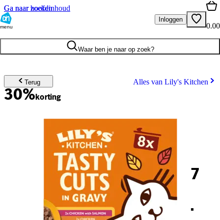
Ga naar hoofdinhoud
Ga naar zoeken
Inloggen
0.00
menu
Waar ben je naar op zoek?
Alles van Lily's Kitchen
Terug
30%
korting
7
.