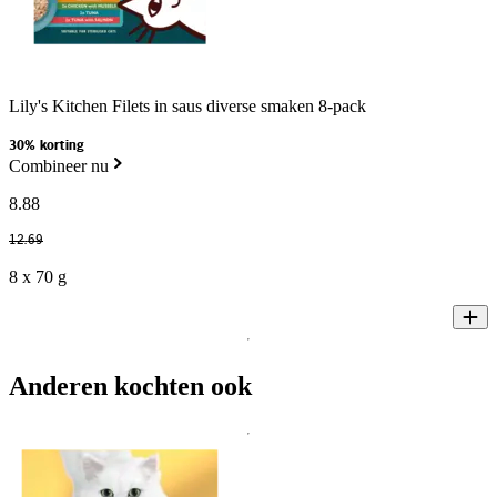
Lily's Kitchen Filets in saus diverse smaken 8-pack
30% korting
Combineer nu
8
.
88
12
.
69
8 x 70 g
Anderen kochten ook