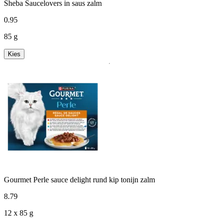
Sheba Saucelovers in saus zalm
0
.
95
85 g
Kies
Gourmet Perle sauce delight rund kip tonijn zalm
8
.
79
12 x 85 g