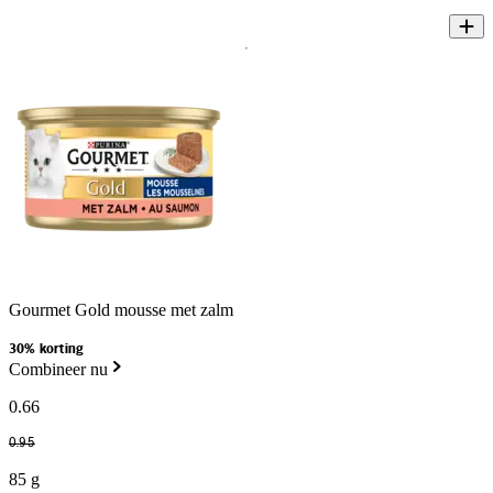
Gourmet Gold mousse met zalm
30% korting
Combineer nu
0
.
66
0
.
95
85 g