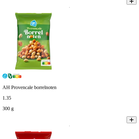
AH Provencale borrelnoten
1
.
35
300 g