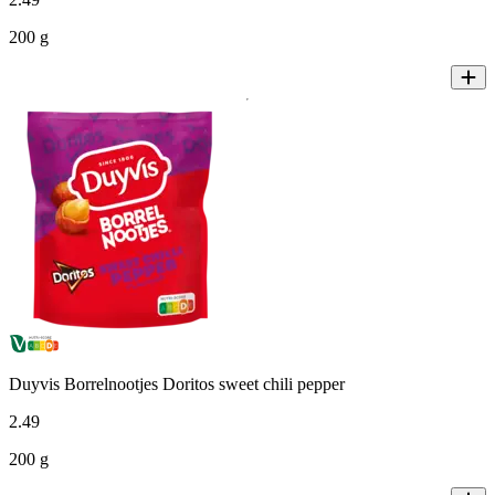
200 g
Duyvis Borrelnootjes Doritos sweet chili pepper
2
.
49
200 g