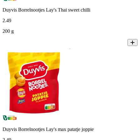
Duyvis Borrelnootjes Lay's Thai sweet chilli
2
.
49
200 g
Duyvis Borrelnootjes Lay's max patatje joppie
2
.
49