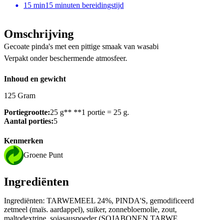
15
min
15 minuten bereidingstijd
Omschrijving
Gecoate pinda's met een pittige smaak van wasabi
Verpakt onder beschermende atmosfeer.
Inhoud en gewicht
125 Gram
Portiegrootte:
25 g** **1 portie = 25 g.
Aantal porties:
5
Kenmerken
Groene Punt
Ingrediënten
Ingrediënten: TARWEMEEL 24%, PINDA'S, gemodificeerd
zetmeel (maïs. aardappel), suiker, zonnebloemolie, zout,
maltodextrine, sojasauspoeder (SOJABONEN,TARWE,