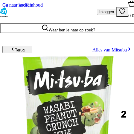
Ga naar hoofdinhoud
Ga naar zoeken
Inloggen
0.
menu
Waar ben je naar op zoek?
Alles van Mitsuba
Terug
2
.