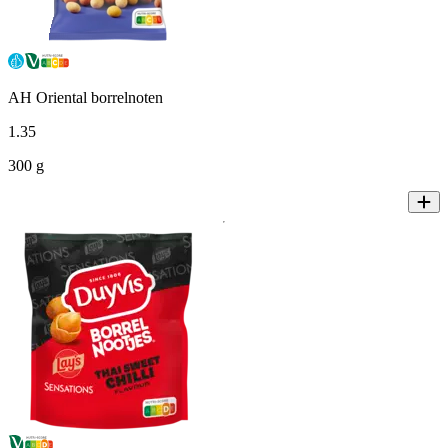
AH Oriental borrelnoten
1
.
35
300 g