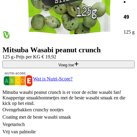
49
125 g
Mitsuba Wasabi peanut crunch
·
125 g
Prijs per
KG
€
19,92
Voeg toe
Wat is Nutri-Score?
Mitsuba wasabi peanut crunch is er voor de echte wasabi fan!
Knapperige smaakbommetjes met de beste wasabi smaak en die
kick op het eind.
Ovengebakken crunchy nootjes
Coating met de beste wasabi smaak
Vegetarisch
Vrij van palmolie