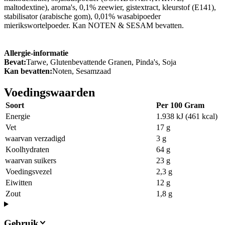
maltodextine), aroma's, 0,1% zeewier, gistextract, kleurstof (E141),
stabilisator (arabische gom), 0,01% wasabipoeder
mierikswortelpoeder. Kan NOTEN & SESAM bevatten.
Allergie-informatie
Bevat:
Tarwe, Glutenbevattende Granen, Pinda's, Soja
Kan bevatten:
Noten, Sesamzaad
Voedingswaarden
Soort
Per 100 Gram
Energie
1.938 kJ (461 kcal)
Vet
17 g
waarvan verzadigd
3 g
Koolhydraten
64 g
waarvan suikers
23 g
Voedingsvezel
2,3 g
Eiwitten
12 g
Zout
1,8 g
Gebruik