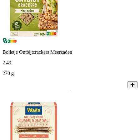
Bolletje Ontbijtcrackers Meerzaden
2
.
49
270 g