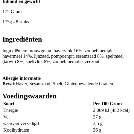
Inhoud en gewicht
175 Gram
175g - 8 stuks
Ingrediënten
Ingrediënten: brouwgraan, havervlok 16%, zonnebloempit,
havermeel 14%, lijnzaad, pompoenpit, sesamzaad 8%, speltmeel
(tarwe) 8%, speltvlok 8%, zonnebloemolie, zeezout.
Allergie-informatie
Bevat:
Haver, Sesamzaad, Spelt, Glutenbevattende Granen
Voedingswaarden
Soort
Per 100 Gram
Energie
2.009 kJ (482 kcal)
Vet
27 g
waarvan verzadigd
3,5 g
Koolhydraten
36 g