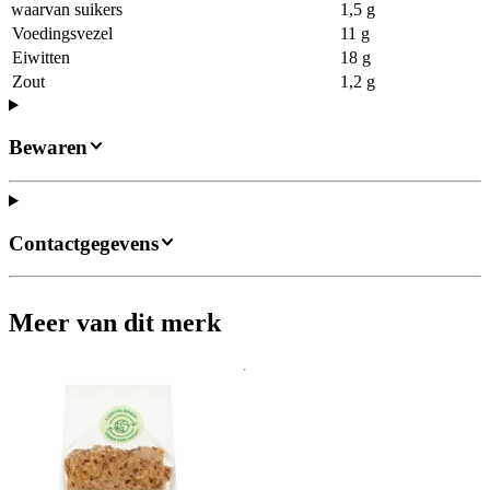
waarvan suikers
1,5 g
Voedingsvezel
11 g
Eiwitten
18 g
Zout
1,2 g
Bewaren
Contactgegevens
Meer van dit merk