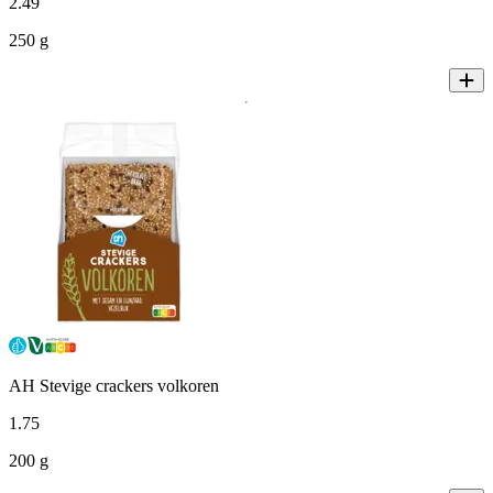
2
.
49
250 g
AH Stevige crackers volkoren
1
.
75
200 g