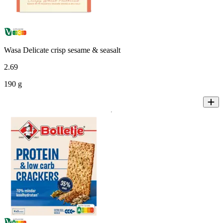
Wasa Delicate crisp sesame & seasalt
2
.
69
190 g