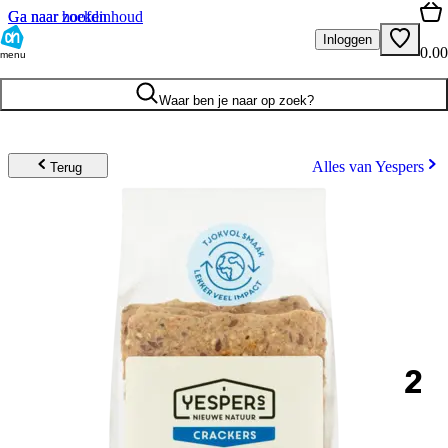
Ga naar hoofdinhoud
Ga naar zoeken
Inloggen
0.00
menu
Waar ben je naar op zoek?
Alles van Yespers
Terug
2
.