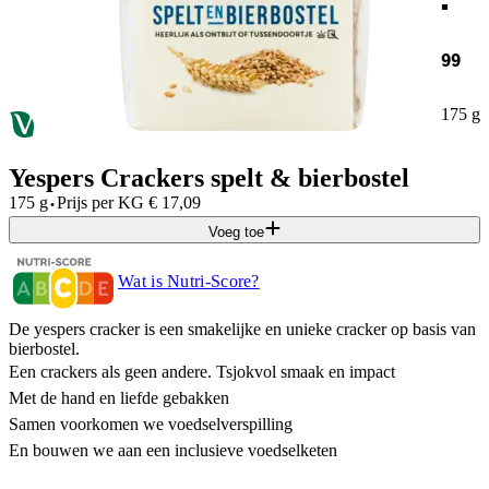
99
175 g
Yespers Crackers spelt & bierbostel
·
175 g
Prijs per
KG
€
17,09
Voeg toe
Wat is Nutri-Score?
De yespers cracker is een smakelijke en unieke cracker op basis van
bierbostel.
Een crackers als geen andere. Tsjokvol smaak en impact
Met de hand en liefde gebakken
Samen voorkomen we voedselverspilling
En bouwen we aan een inclusieve voedselketen