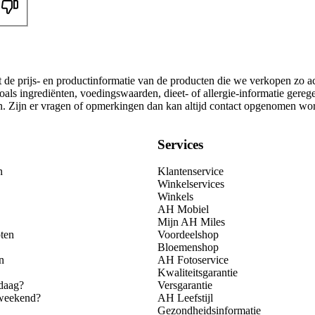
t de prijs- en productinformatie van de producten die we verkopen zo a
als ingrediënten, voedingswaarden, dieet- of allergie-informatie gereg
gen. Zijn er vragen of opmerkingen dan kan altijd contact opgenomen wo
Services
n
Klantenservice
Winkelservices
Winkels
AH Mobiel
Mijn AH Miles
ten
Voordeelshop
Bloemenshop
n
AH Fotoservice
Kwaliteitsgarantie
daag?
Versgarantie
 weekend?
AH Leefstijl
Gezondheidsinformatie