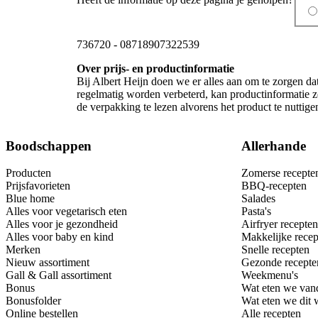
736720
-
08718907322539
Over prijs- en productinformatie
Bij Albert Heijn doen we er alles aan om te zorgen da
regelmatig worden verbeterd, kan productinformatie zo
de verpakking te lezen alvorens het product te nutti
Boodschappen
Allerhande
Producten
Zomerse recepte
Prijsfavorieten
BBQ-recepten
Blue home
Salades
Alles voor vegetarisch eten
Pasta's
Alles voor je gezondheid
Airfryer recepten
Alles voor baby en kind
Makkelijke recep
Merken
Snelle recepten
Nieuw assortiment
Gezonde recepte
Gall & Gall assortiment
Weekmenu's
Bonus
Wat eten we van
Bonusfolder
Wat eten we dit
Online bestellen
Alle recepten