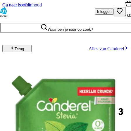
Ga naar hoofdinhoud
Ga naar zoeken
Inloggen
0.
menu
Waar ben je naar op zoek?
Alles van Canderel
Terug
3
.