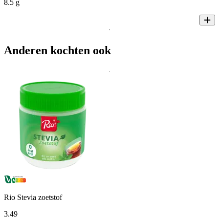
8.5 g
Anderen kochten ook
Rio Stevia zoetstof
3
.
49