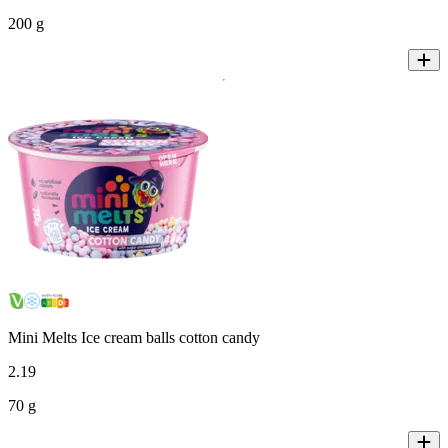
200 g
Mini Melts Ice cream balls cotton candy
2
.
19
70 g