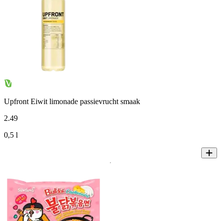
Upfront Eiwit limonade passievrucht smaak
2
.
49
0,5 l