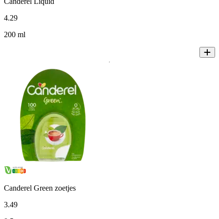
Canderel Liquid
4
.
29
200 ml
Canderel Green zoetjes
3
.
49