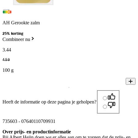
AH Gerookte zalm
25% korting
Combineer nu
3
.
44
4
.
59
100 g
Heeft de informatie op deze pagina je geholpen?
735603
-
07640110709931
Over prijs- en productinformatie
Bij Albert Heijn doen we er alles aan om te zorgen dat de prijs- en