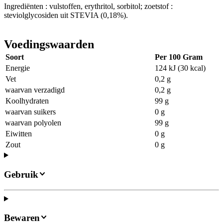
Ingrediënten : vulstoffen, erythritol, sorbitol; zoetstof :
steviolglycosiden uit STEVIA (0,18%).
Voedingswaarden
Soort
Per 100 Gram
Energie
124 kJ (30 kcal)
Vet
0,2 g
waarvan verzadigd
0,2 g
Koolhydraten
99 g
waarvan suikers
0 g
waarvan polyolen
99 g
Eiwitten
0 g
Zout
0 g
Gebruik
Bewaren