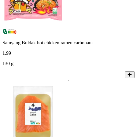
Samyang Buldak hot chicken ramen carbonara
1
.
99
130 g