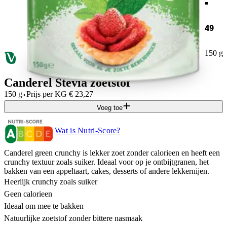
49
150 g
Canderel Stevia zoetstof
·
150 g
Prijs per
KG
€
23,27
Voeg toe
Wat is Nutri-Score?
Canderel green crunchy is lekker zoet zonder calorieen en heeft een
crunchy textuur zoals suiker. Ideaal voor op je ontbijtgranen, het
bakken van een appeltaart, cakes, desserts of andere lekkernijen.
Heerlijk crunchy zoals suiker
Geen calorieen
Ideaal om mee te bakken
Natuurlijke zoetstof zonder bittere nasmaak