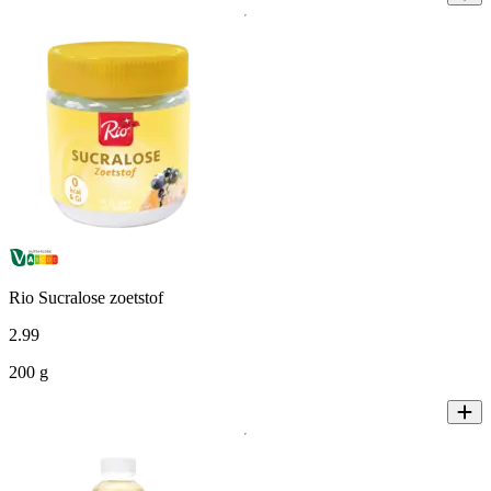
Rio Sucralose zoetstof
2
.
99
200 g