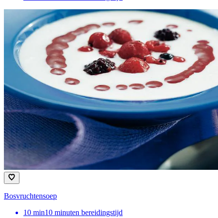
Bosvruchtensoep
10
min
10 minuten bereidingstijd