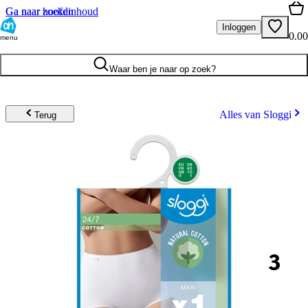
Ga naar hoofdinhoud
Ga naar zoeken
Inloggen
0.00
menu
Waar ben je naar op zoek?
Alles van Sloggi
Terug
3
.