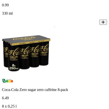
0
.
99
330 ml
Coca-Cola Zero sugar zero caffeïne 8-pack
6
.
49
8 x 0,25 l