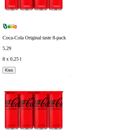
Coca-Cola Original taste 8-pack
5
.
29
8 x 0,25 l
Kies