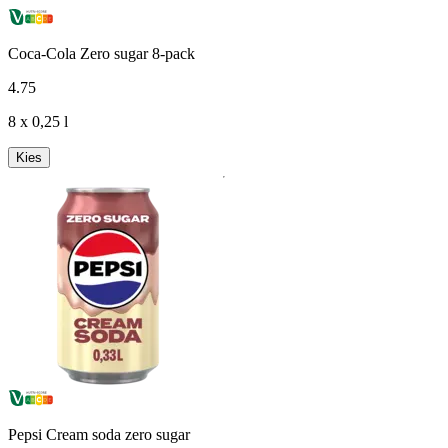
Coca-Cola Zero sugar 8-pack
4
.
75
8 x 0,25 l
Kies
Pepsi Cream soda zero sugar