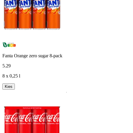
Fanta Orange zero sugar 8-pack
5
.
29
8 x 0,25 l
Kies