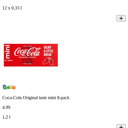
12 x 0,33 l
Coca-Cola Original taste mini 8-pack
4
.
99
1,2 l