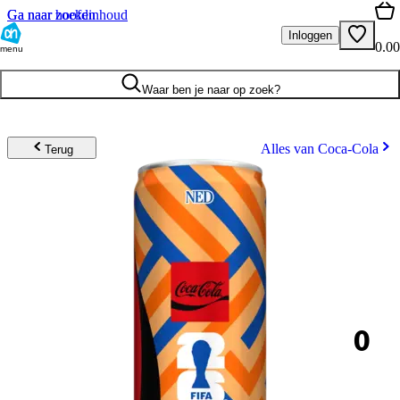
Ga naar hoofdinhoud
Ga naar zoeken
Inloggen
0.00
menu
Waar ben je naar op zoek?
Alles van Coca-Cola
Terug
0
.