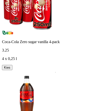
Coca-Cola Zero sugar vanilla 4-pack
3
.
25
4 x 0,25 l
Kies