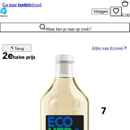
Ga naar hoofdinhoud
Ga naar zoeken
Inloggen
0.00
menu
Waar ben je naar op zoek?
Alles van Ecover
Terug
2e
halve prijs
7
.