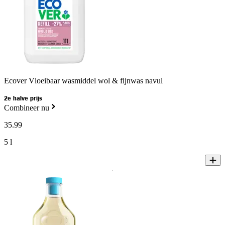
Ecover Vloeibaar wasmiddel wol & fijnwas navul
2e halve prijs
Combineer nu
35
.
99
5 l