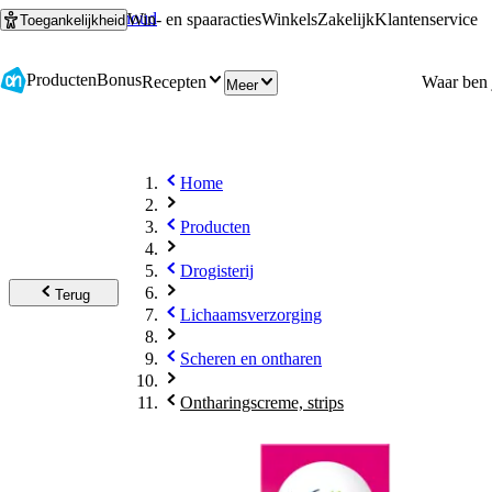
Ga naar hoofdinhoud
Ga naar zoeken
Win- en spaaracties
Winkels
Zakelijk
Klantenservice
Toegankelijkheid
Producten
Bonus
Recepten
Meer
Home
Producten
Drogisterij
Terug
Lichaamsverzorging
Scheren en ontharen
Ontharingscreme, strips