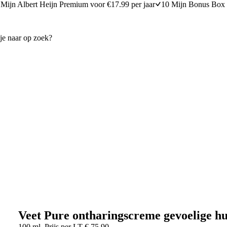
Mijn Albert Heijn Premium voor €17.99 per jaar
10 Mijn Bonus Box 
Veet Pure ontharingscreme gevoelige h
100 ml
Prijs per
LT
€
75,90