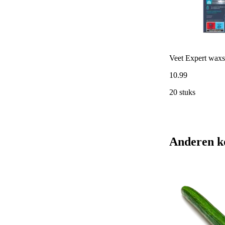
Veet Expert waxst
10
.
99
20 stuks
Anderen k