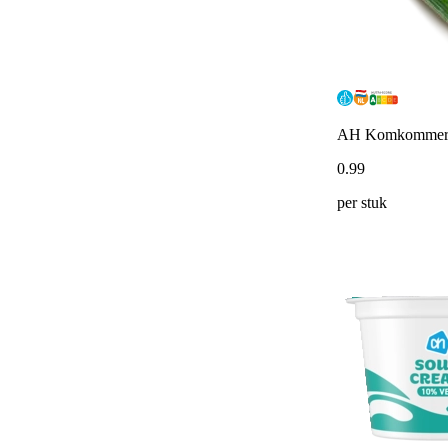
AH Komkomme
0
.
99
per stuk