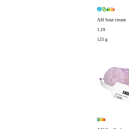
AH Sour cream
1
.
19
125 g