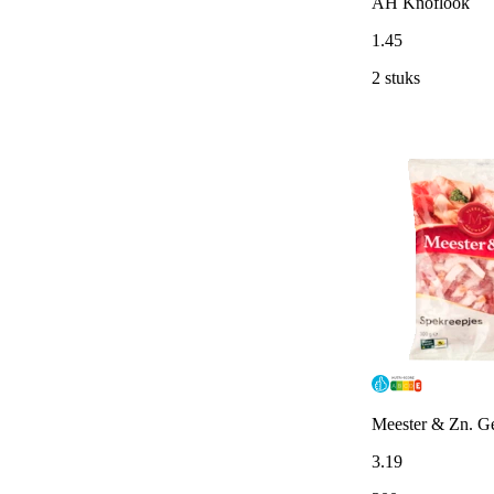
AH Knoflook
1
.
45
2 stuks
Meester & Zn. Ge
3
.
19