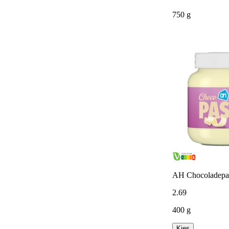
750 g
AH Chocoladepas
2
.
69
400 g
Kies