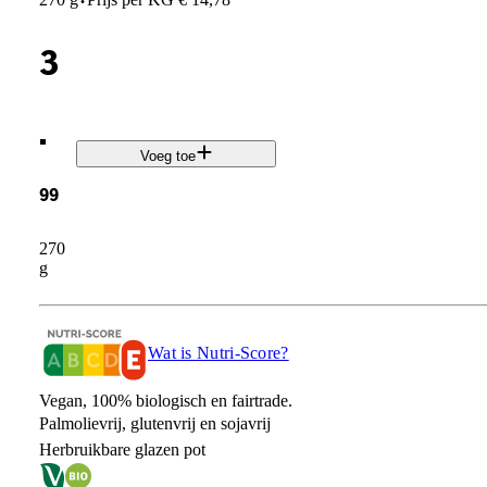
·
3
.
Voeg toe
99
270
g
Wat is Nutri-Score?
Vegan, 100% biologisch en fairtrade.
Palmolievrij, glutenvrij en sojavrij
Herbruikbare glazen pot