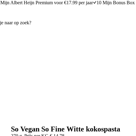
Mijn Albert Heijn Premium voor €17.99 per jaar
10 Mijn Bonus Box 
So Vegan So Fine Witte kokospasta
270 g
Prijs per
KG
€
14,78