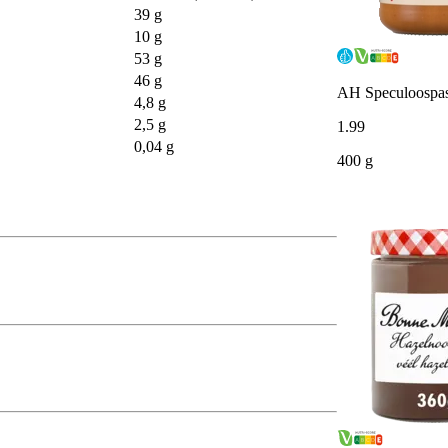
39 g
10 g
53 g
46 g
AH Speculoospas
4,8 g
2,5 g
1
.
99
0,04 g
400 g