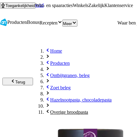
Ga naar hoofdinhoud
Ga naar zoeken
Win- en spaaracties
Winkels
Zakelijk
Klantenservice
Toegankelijkheid
Producten
Bonus
Recepten
Meer
Home
Producten
Ontbijtgranen, beleg
Terug
Zoet beleg
Hazelnootpasta, chocoladepasta
Overige broodpasta