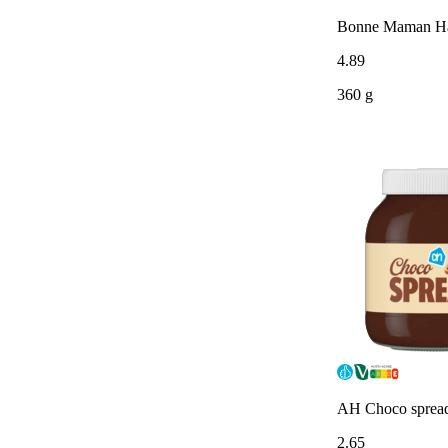
Bonne Maman Ha
4
.
89
360 g
AH Choco sprea
2
.
65