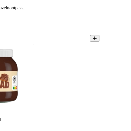
zelnootpasta
d