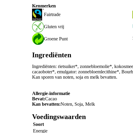
Kenmerken
Fairtrade
Gluten vrij
Groene Punt
Ingrediënten
Ingrediënten: rietsuiker*, zonnebloemolie*, kokosme
cacaoboter*, emulgator: zonnebloemlecithine*, Bourb
Kan sporen van noten, soja en melk bevatten.
Allergie-informatie
Bevat:
Cacao
Kan bevatten:
Noten, Soja, Melk
Voedingswaarden
Soort
Energie