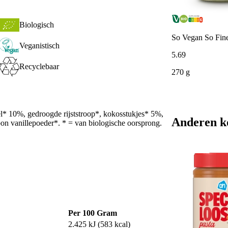
Biologisch
So Vegan So Fine
Veganistisch
5
.
69
Recyclebaar
270 g
el* 10%, gedroogde rijststroop*, kokosstukjes* 5%,
Anderen k
on vanillepoeder*. * = van biologische oorsprong.
Per 100 Gram
2.425 kJ (583 kcal)