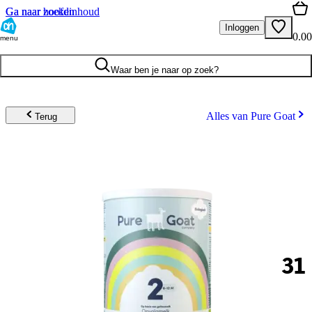
Ga naar hoofdinhoud
Ga naar zoeken
Inloggen
0.00
menu
Waar ben je naar op zoek?
Alles van Pure Goat
Terug
31
.