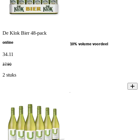
De Klok Bier 48-pack
online
10% volume voordeel
34
.
11
37
.
90
2 stuks