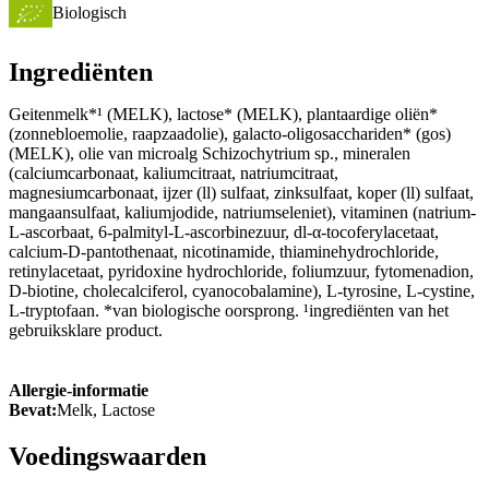
Biologisch
Ingrediënten
Geitenmelk*¹ (MELK), lactose* (MELK), plantaardige oliën*
(zonnebloemolie, raapzaadolie), galacto-oligosacchariden* (gos)
(MELK), olie van microalg Schizochytrium sp., mineralen
(calciumcarbonaat, kaliumcitraat, natriumcitraat,
magnesiumcarbonaat, ijzer (ll) sulfaat, zinksulfaat, koper (ll) sulfaat,
mangaansulfaat, kaliumjodide, natriumseleniet), vitaminen (natrium-
L-ascorbaat, 6-palmityl-L-ascorbinezuur, dl-α-tocoferylacetaat,
calcium-D-pantothenaat, nicotinamide, thiaminehydrochloride,
retinylacetaat, pyridoxine hydrochloride, foliumzuur, fytomenadion,
D-biotine, cholecalciferol, cyanocobalamine), L-tyrosine, L-cystine,
L-tryptofaan. *van biologische oorsprong. ¹ingrediënten van het
gebruiksklare product.
Allergie-informatie
Bevat:
Melk, Lactose
Voedingswaarden