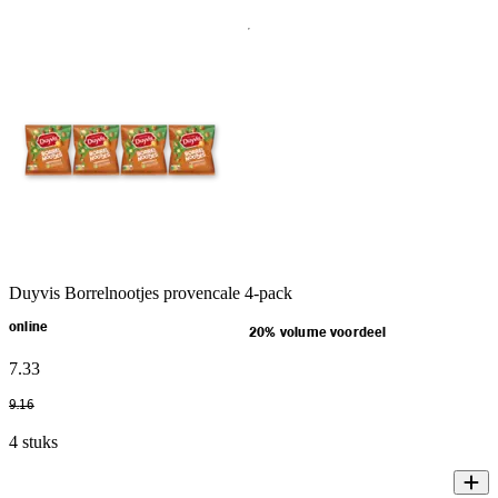
Duyvis Borrelnootjes provencale 4-pack
online
20% volume voordeel
7
.
33
9
.
16
4 stuks