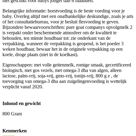
niet geschikt voor babys jonger dan 6 maanden.
Belangrijke informatie: borstvoeding is de beste voeding voor je
baby. Overleg altijd met een onafhankelijke deskundige, zoals je arts
of het consultatiebureau, voor je besluit flesvoeding te geven.
Bijzondere bewaarvoorschriften: pure goat companys opvolgmelk 2
is verpakt onder beschermende atmosfeer om de kwaliteit te
behouden, ten minste houdbaar tot: zie onderkant van de
verpakking, wanneer de verpakking is geopend, is het poeder 3
weken houdbaar, bewaar het in de originele verpakking op een
koele, droge plaats (niet in de koelkast).
Eigenschappen: met volle geitenmelk, romige smaak, gecertificeerd
biologisch, met gos vezels, met omega-3 dha van algen, alleen
lactose, palm-vrij, soja-vrij, gmo-vrij, tonijn-vrij, 800 g e , de
toevoeging van omega-3 dha aan zuigelingenvoeding is wettelijk
verplicht vanaf 2020.
Inhoud en gewicht
800 Gram
Kenmerken