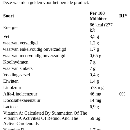
Deze waarden gelden voor het bereide product.
Per 100
Soort
RI*
Milliliter
66 kcal (277
Energie
kJ)
Vet
3,5 g
waarvan verzadigd
1,2 g
waarvan enkelvoudig onverzadigd
1,7 g
waarvan meervoudig onverzadigd
0,65 g
Koolhydraten
7 g
waarvan suikers
7 g
Voedingsvezel
0,4 g
Eiwitten
1,4 g
Linolzuur
573 mg
Alfa-Linoleenzuur
46 mg
0%
Docosahexaeenzuur
14 mg
Lactose
6,9 g
Vitamin A; Calculated By Summation Of The
Vitamin A Activities Of Retinol And The
59 µg
Active Carotenoids
Vitamine D
1,7 µg