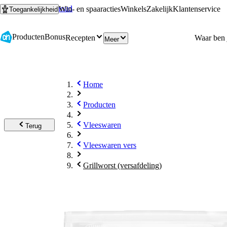
Ga naar hoofdinhoud
Ga naar zoeken
Win- en spaaracties
Winkels
Zakelijk
Klantenservice
Toegankelijkheid
Producten
Bonus
Recepten
Meer
Home
Producten
Vleeswaren
Terug
Vleeswaren vers
Grillworst (versafdeling)