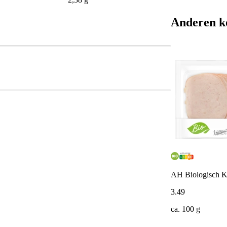
Anderen k
AH Biologisch Ki
3
.
49
ca. 100 g