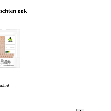
ochten ook
pfilet