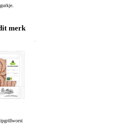
gurkje.
dit merk
pgrillworst