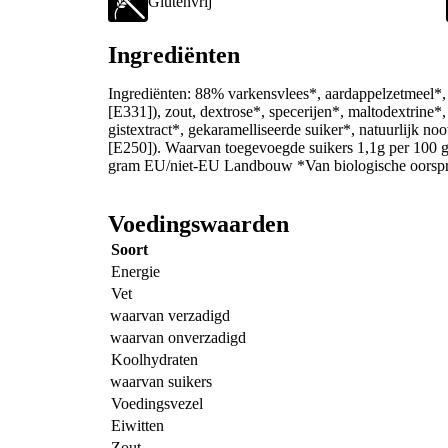
Glutenvrij
Ingrediënten
Ingrediënten: 88% varkensvlees*, aardappelzetmeel*, 
[E331]), zout, dextrose*, specerijen*, maltodextrine*
gistextract*, gekaramelliseerde suiker*, natuurlijk n
[E250]). Waarvan toegevoegde suikers 1,1g per 100 
gram EU/niet-EU Landbouw *Van biologische oorsp
Voedingswaarden
Soort
Energie
Vet
waarvan verzadigd
waarvan onverzadigd
Koolhydraten
waarvan suikers
Voedingsvezel
Eiwitten
Zout