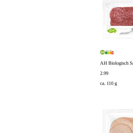
AH Biologisch S
2
.
99
ca. 110 g