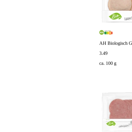
AH Biologisch Ge
3
.
49
ca. 100 g