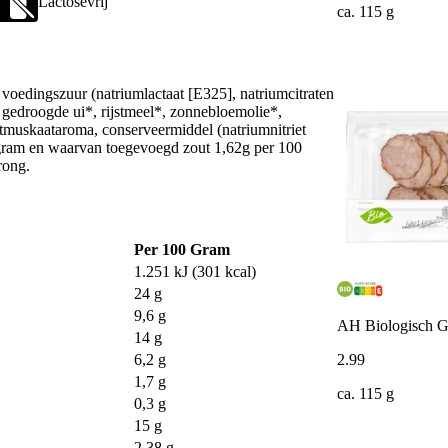
Lactosevrij
ca. 115 g
voedingszuur (natriumlactaat [E325], natriumcitraten
, gedroogde ui*, rijstmeel*, zonnebloemolie*,
ootmuskaataroma, conserveermiddel (natriumnitriet
gram en waarvan toegevoegd zout 1,62g per 100
rong.
Per 100 Gram
1.251 kJ (301 kcal)
24 g
9,6 g
AH Biologisch Gr
14 g
2
.
99
6,2 g
1,7 g
ca. 115 g
0,3 g
15 g
2,38 g