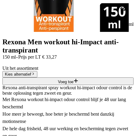
99
150 ml
Rexona Men workout hi-Impact anti-
transpirant
·
150 ml
Prijs per
LT
€
33,27
Uit het assortiment
Kies alternatief
Voeg toe
Rexona anti-transpirant spray workout hi-impact odour control is de
beste oplossing tegen zweet en geur.
Met Rexona workout hi-impact odour control blijf je 48 uur lang
beschermd
Hoe meer je beweegt, hoe beter je beschermd bent danzkij
motionsense
De hele dag frisheid, 48 uur werking en bescherming tegen zweet
en geur