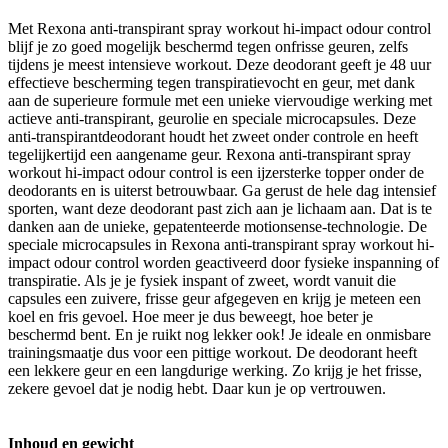
Met Rexona anti-transpirant spray workout hi-impact odour control
blijf je zo goed mogelijk beschermd tegen onfrisse geuren, zelfs
tijdens je meest intensieve workout. Deze deodorant geeft je 48 uur
effectieve bescherming tegen transpiratievocht en geur, met dank
aan de superieure formule met een unieke viervoudige werking met
actieve anti-transpirant, geurolie en speciale microcapsules. Deze
anti-transpirantdeodorant houdt het zweet onder controle en heeft
tegelijkertijd een aangename geur. Rexona anti-transpirant spray
workout hi-impact odour control is een ijzersterke topper onder de
deodorants en is uiterst betrouwbaar. Ga gerust de hele dag intensief
sporten, want deze deodorant past zich aan je lichaam aan. Dat is te
danken aan de unieke, gepatenteerde motionsense-technologie. De
speciale microcapsules in Rexona anti-transpirant spray workout hi-
impact odour control worden geactiveerd door fysieke inspanning of
transpiratie. Als je je fysiek inspant of zweet, wordt vanuit die
capsules een zuivere, frisse geur afgegeven en krijg je meteen een
koel en fris gevoel. Hoe meer je dus beweegt, hoe beter je
beschermd bent. En je ruikt nog lekker ook! Je ideale en onmisbare
trainingsmaatje dus voor een pittige workout. De deodorant heeft
een lekkere geur en een langdurige werking. Zo krijg je het frisse,
zekere gevoel dat je nodig hebt. Daar kun je op vertrouwen.
Inhoud en gewicht