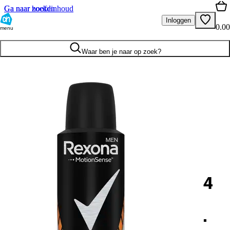
Ga naar hoofdinhoud
Ga naar zoeken
Inloggen
0.00
menu
Waar ben je naar op zoek?
4
.