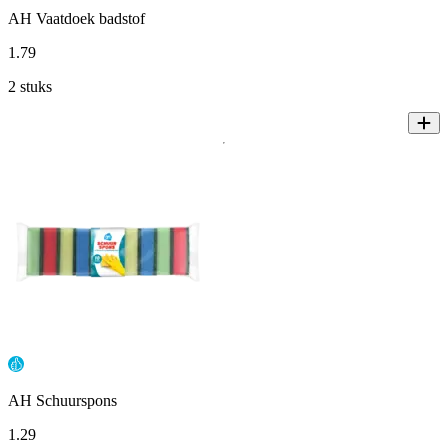
AH Vaatdoek badstof
1
.
79
2 stuks
AH Schuurspons
1
.
29