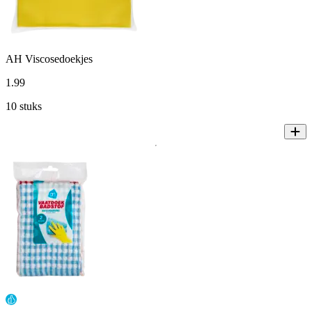
AH Viscosedoekjes
1
.
99
10 stuks