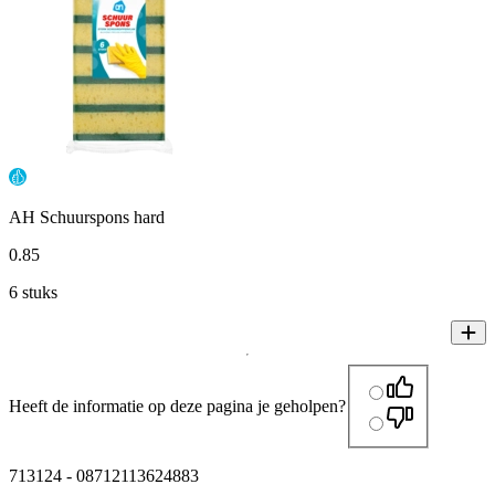
AH Schuurspons hard
0
.
85
6 stuks
Heeft de informatie op deze pagina je geholpen?
713124
-
08712113624883