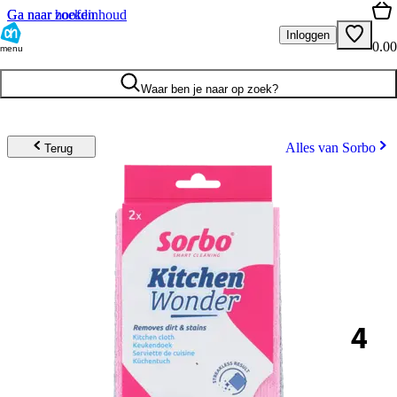
Ga naar hoofdinhoud
Ga naar zoeken
Inloggen
0.00
menu
Waar ben je naar op zoek?
Alles van Sorbo
Terug
4
.