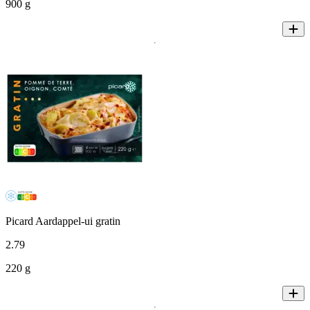
900 g
Picard Aardappel-ui gratin
2
.
79
220 g