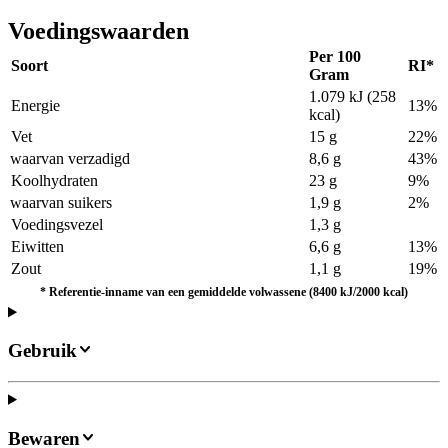
Voedingswaarden
Per 100
Soort
RI*
Gram
1.079 kJ (258
Energie
13%
kcal)
Vet
15 g
22%
waarvan verzadigd
8,6 g
43%
Koolhydraten
23 g
9%
waarvan suikers
1,9 g
2%
Voedingsvezel
1,3 g
Eiwitten
6,6 g
13%
Zout
1,1 g
19%
*
Referentie-inname van een gemiddelde volwassene (8400 kJ/2000 kcal)
Gebruik
Bewaren