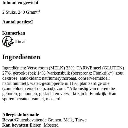
Inhoud en gewicht
2 Stuks. 240 Gram
Aantal porties:
2
Kenmerken
Triman
Ingrediënten
Ingrediënten: Verse room (MELK) 33%, TARWEmeel (GLUTEN)
27%, gerookt spek 14% [varkensbuik (oorsprong: Frankrijk*), zout,
dextrose, antioxidant: natriumerythorbaat, conserveemiddel:
natriumnitriet], water, gesnipperde ui 11%, plantaardige olie
(zonnebloem en/of raapzaad), zout. *Afkomstig van dieren die
geboren, gehouden, geslacht en verwerkt zijn in Frankrijk. Kan
sporen bevatten van: ei, mosterd.
Allergie-informatie
Bevat:
Glutenbevattende Granen, Melk, Tarwe
Kan bevatten:
Eieren, Mosterd