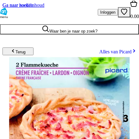
Ga naar hoofdinhoud
Ga naar zoeken
Inloggen
0.00
menu
Waar ben je naar op zoek?
Alles van Picard
Terug
3
.