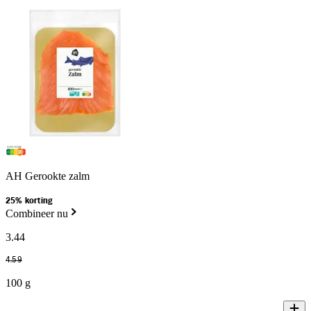
AH Gerookte zalm
25% korting
Combineer nu
3
.
44
4
.
59
100 g