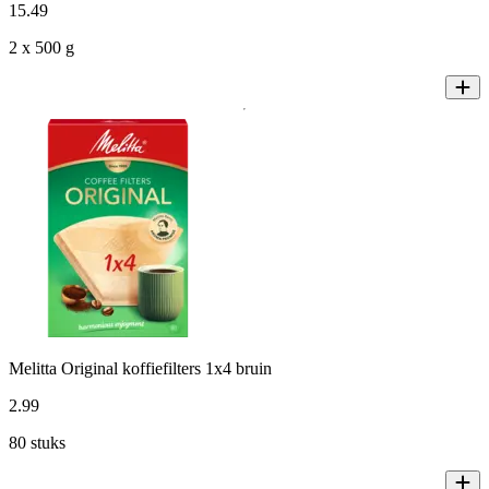
15
.
49
2 x 500 g
Melitta Original koffiefilters 1x4 bruin
2
.
99
80 stuks