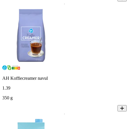
AH Koffiecreamer navul
1
.
39
350 g