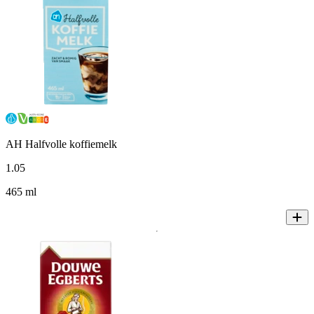
AH Halfvolle koffiemelk
1
.
05
465 ml