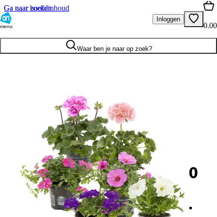
Ga naar hoofdinhoud
Ga naar zoeken
Inloggen
0.00
menu
Waar ben je naar op zoek?
0
.