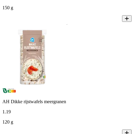
150 g
AH Dikke rijstwafels meergranen
1
.
19
120 g