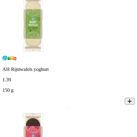
AH Rijstwafels yoghurt
1
.
39
150 g