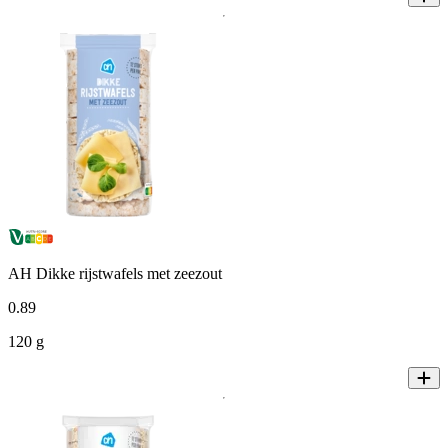
AH Dikke rijstwafels met zeezout
0
.
89
120 g