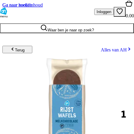
Ga naar hoofdinhoud
Ga naar zoeken
Inloggen
0.00
menu
Waar ben je naar op zoek?
Alles van AH
Terug
1
.