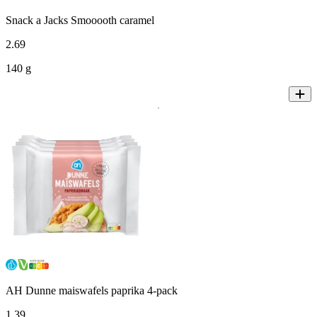
Snack a Jacks Smooooth caramel
2
.
69
140 g
AH Dunne maiswafels paprika 4-pack
1
.
39