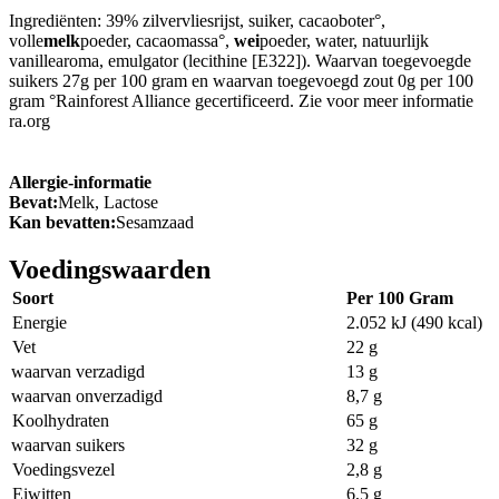
Ingrediënten: 39% zilvervliesrijst, suiker, cacaoboter°,
volle
melk
poeder, cacaomassa°,
wei
poeder, water, natuurlijk
vanillearoma, emulgator (lecithine [E322]). Waarvan toegevoegde
suikers 27g per 100 gram en waarvan toegevoegd zout 0g per 100
gram °Rainforest Alliance gecertificeerd. Zie voor meer informatie
ra.org
Allergie-informatie
Bevat:
Melk, Lactose
Kan bevatten:
Sesamzaad
Voedingswaarden
Soort
Per 100 Gram
Energie
2.052 kJ (490 kcal)
Vet
22 g
waarvan verzadigd
13 g
waarvan onverzadigd
8,7 g
Koolhydraten
65 g
waarvan suikers
32 g
Voedingsvezel
2,8 g
Eiwitten
6,5 g