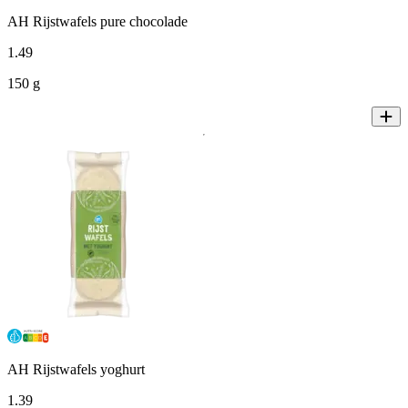
AH Rijstwafels pure chocolade
1
.
49
150 g
AH Rijstwafels yoghurt
1
.
39