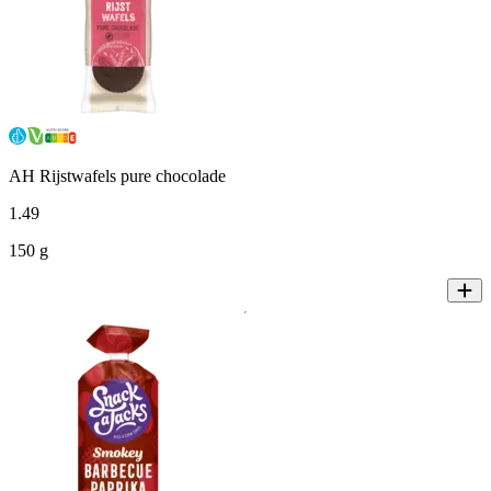
AH Rijstwafels pure chocolade
1
.
49
150 g