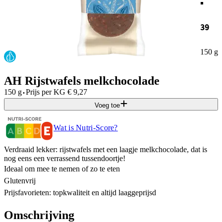
39
150 g
AH Rijstwafels melkchocolade
·
150 g
Prijs per
KG
€
9,27
Voeg toe
Wat is Nutri-Score?
Verdraaid lekker: rijstwafels met een laagje melkchocolade, dat is
nog eens een verrassend tussendoortje!
Ideaal om mee te nemen of zo te eten
Glutenvrij
Prijsfavorieten: topkwaliteit en altijd laaggeprijsd
Omschrijving