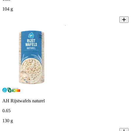
104 g
AH Rijstwafels naturel
0
.
65
130 g