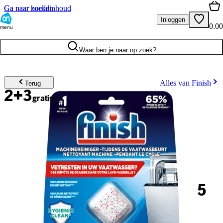
Ga naar hoofdinhoud
Ga naar zoeken
Inloggen
0.00
menu
Waar ben je naar op zoek?
Alles van Finish
Terug
2+3
gratis
5
.