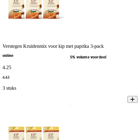
Verstegen Kruidenmix voor kip met paprika 3-pack
online
5% volume voordeel
4
.
25
4
.
47
3 stuks