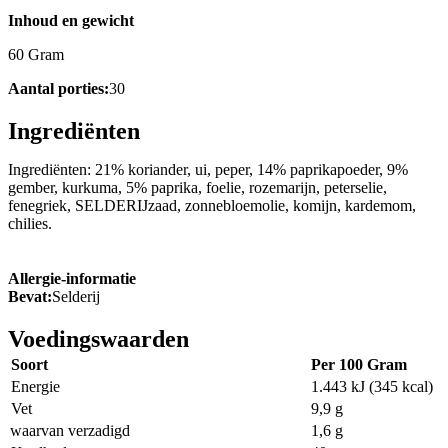
Inhoud en gewicht
60 Gram
Aantal porties:
30
Ingrediënten
Ingrediënten: 21% koriander, ui, peper, 14% paprikapoeder, 9%
gember, kurkuma, 5% paprika, foelie, rozemarijn, peterselie,
fenegriek, SELDERIJzaad, zonnebloemolie, komijn, kardemom,
chilies.
Allergie-informatie
Bevat:
Selderij
Voedingswaarden
Soort
Per 100 Gram
Energie
1.443 kJ (345 kcal)
Vet
9,9 g
waarvan verzadigd
1,6 g