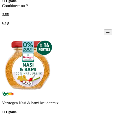
1+1 gratis
Combineer nu
3
.
99
63 g
Verstegen Nasi & bami kruidenmix
1+1 gratis