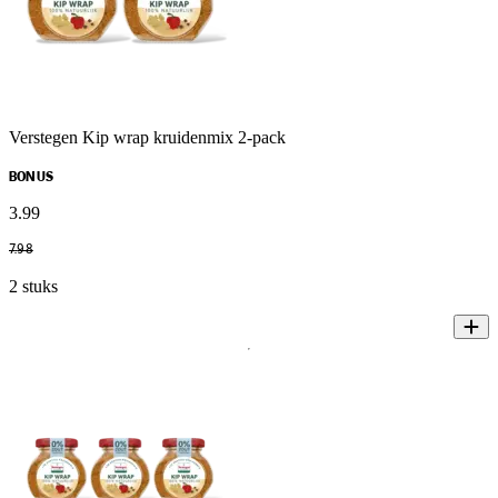
Verstegen Kip wrap kruidenmix 2-pack
BONUS
3
.
99
7
.
98
2 stuks