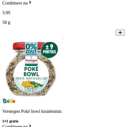
Combineer nu
3
.
99
58 g
Verstegen Poké bowl kruidenmix
1+1 gratis
Combineer nu