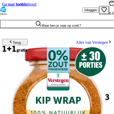
Ga naar hoofdinhoud
Ga naar zoeken
Inloggen
0.
menu
Waar ben je naar op zoek?
Alles van Verstegen
Terug
1+1
gratis
3
.