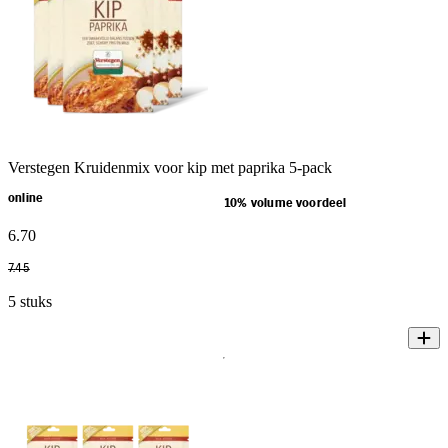
Verstegen Kruidenmix voor kip met paprika 5-pack
online
10% volume voordeel
6
.
70
7
.
45
5 stuks