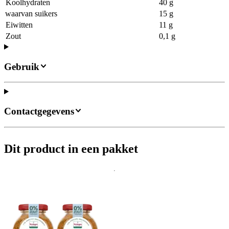
Koolhydraten
40 g
waarvan suikers
15 g
Eiwitten
11 g
Zout
0,1 g
Gebruik
Contactgegevens
Dit product in een pakket