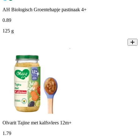
AH Biologisch Groentehapje pastinaak 4+
0
.
89
125 g
Olvarit Tajine met kalfsvlees 12m+
1
.
79