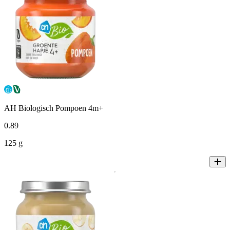
AH Biologisch Pompoen 4m+
0
.
89
125 g