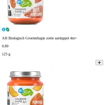
AH Biologisch Groentehapje zoete aardappel 4m+
0
.
89
125 g