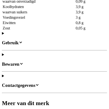
waarvan onverzadigd
0,09 g
Koolhydraten
3,9 g
waarvan suikers
3,9 g
Voedingsvezel
3 g
Eiwitten
0,8 g
Zout
0,05 g
Gebruik
Bewaren
Contactgegevens
Meer van dit merk