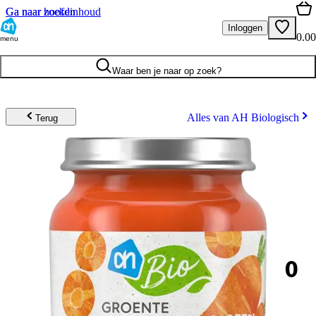
Ga naar hoofdinhoud
Ga naar zoeken
Inloggen
0.00
menu
Waar ben je naar op zoek?
Alles van AH Biologisch
Terug
0
.