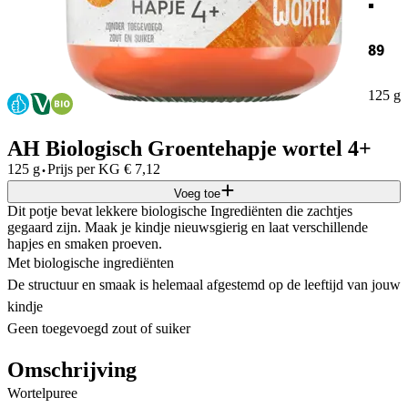
89
125 g
AH Biologisch Groentehapje wortel 4+
·
125 g
Prijs per
KG
€
7,12
Voeg toe
Dit potje bevat lekkere biologische Ingrediënten die zachtjes
gegaard zijn. Maak je kindje nieuwsgierig en laat verschillende
hapjes en smaken proeven.
Met biologische ingrediënten​
De structuur en smaak is helemaal afgestemd op de leeftijd van jouw
kindje​
Geen toegevoegd zout of suiker​
Omschrijving
Wortelpuree