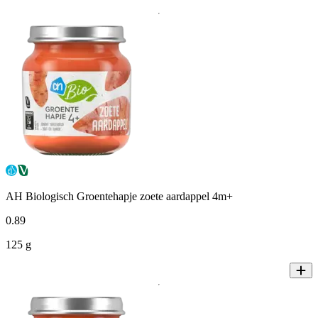
AH Biologisch Groentehapje zoete aardappel 4m+
0
.
89
125 g