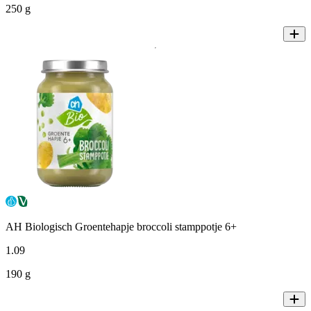
250 g
AH Biologisch Groentehapje broccoli stamppotje 6+
1
.
09
190 g