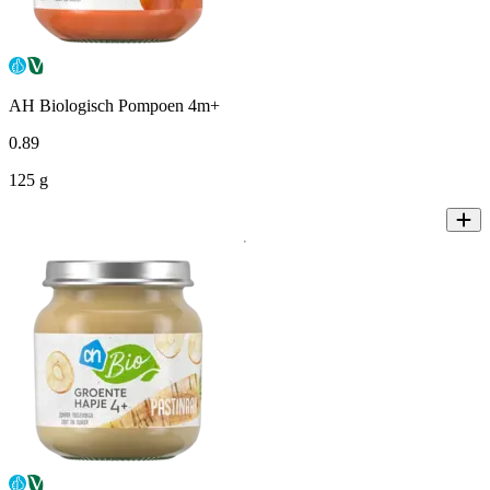
AH Biologisch Pompoen 4m+
0
.
89
125 g