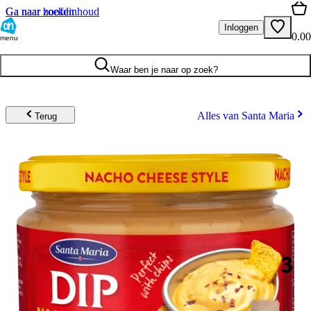
Ga naar hoofdinhoud
Ga naar zoeken
Inloggen
0.00
menu
Waar ben je naar op zoek?
Alles van Santa Maria
Terug
3
.