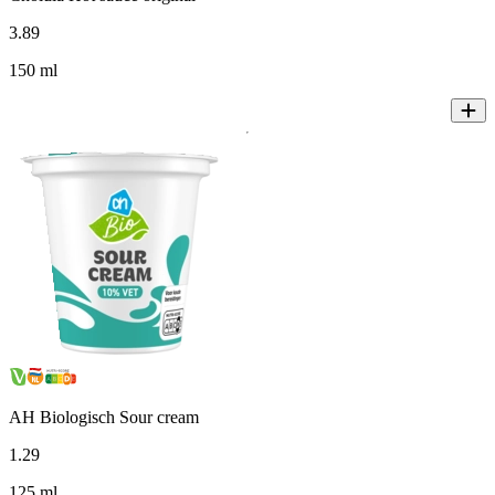
3
.
89
150 ml
AH Biologisch Sour cream
1
.
29
125 ml