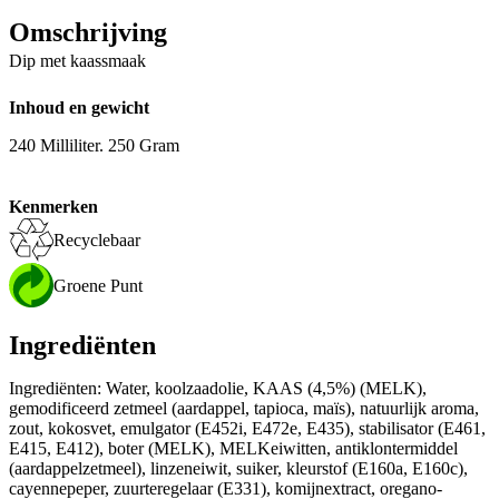
Omschrijving
Dip met kaassmaak
Inhoud en gewicht
240 Milliliter. 250 Gram
Kenmerken
Recyclebaar
Groene Punt
Ingrediënten
Ingrediënten: Water, koolzaadolie, KAAS (4,5%) (MELK),
gemodificeerd zetmeel (aardappel, tapioca, maïs), natuurlijk aroma,
zout, kokosvet, emulgator (E452i, E472e, E435), stabilisator (E461,
E415, E412), boter (MELK), MELKeiwitten, antiklontermiddel
(aardappelzetmeel), linzeneiwit, suiker, kleurstof (E160a, E160c),
cayennepeper, zuurteregelaar (E331), komijnextract, oregano-