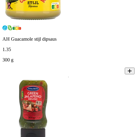
AH Guacamole stijl dipsaus
1
.
35
300 g