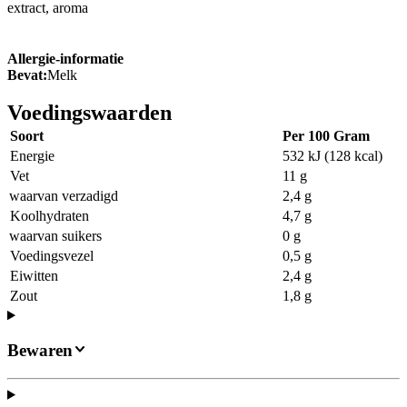
extract, aroma
Allergie-informatie
Bevat:
Melk
Voedingswaarden
Soort
Per 100 Gram
Energie
532 kJ (128 kcal)
Vet
11 g
waarvan verzadigd
2,4 g
Koolhydraten
4,7 g
waarvan suikers
0 g
Voedingsvezel
0,5 g
Eiwitten
2,4 g
Zout
1,8 g
Bewaren