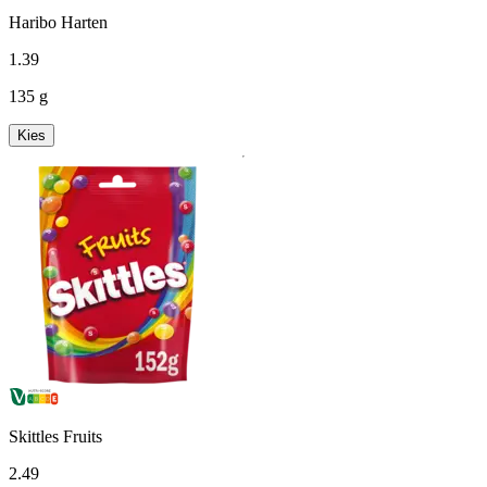
Haribo Harten
1
.
39
135 g
Kies
Skittles Fruits
2
.
49