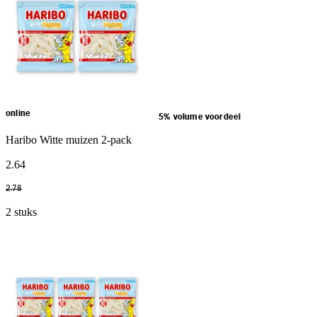
online
5% volume voordeel
Haribo Witte muizen 2-pack
2
.
64
2
.
78
2 stuks