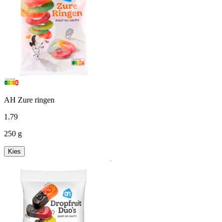
AH Zure ringen
1
.
79
250 g
Kies