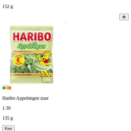
152 g
Haribo Appelringen zuur
1
.
39
135 g
Kies