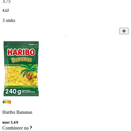
3
.
75
4
.
17
3 stuks
Haribo Bananas
voor 1.69
Combineer nu