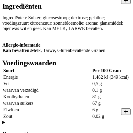
Ingrediënten
Ingrediënten: Suiker; glucosestroop; dextrose; gelatine;
voedingszuur: citroenzuur; zonnebloemolie; aroma; glansmiddel:
bijenwas wit en geel. Kan MELK, TARWE bevatten.
Allergie-informatie
Kan bevatten:
Melk, Tarwe, Glutenbevattende Granen
Voedingswaarden
Soort
Per 100 Gram
Energie
1.482 kJ (349 kcal)
Vet
0,5 g
waarvan verzadigd
0,1 g
Koolhydraten
81 g
waarvan suikers
67 g
Eiwitten
6 g
Zout
0,02 g