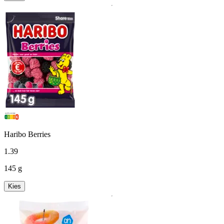
Haribo Berries
1
.
39
145 g
Kies