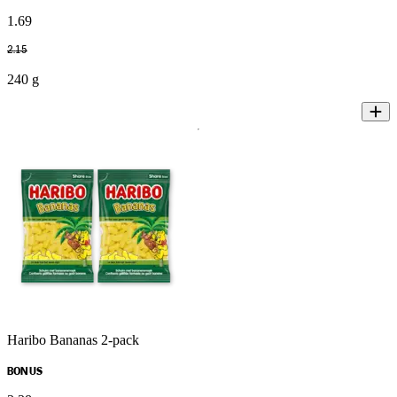
1
.
69
2
.
15
240 g
Haribo Bananas 2-pack
BONUS