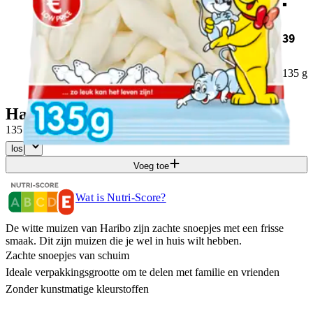
39
135 g
Haribo Witte muizen
·
135 g
Prijs per
KG
€
10,30
los
Voeg toe
Wat is Nutri-Score?
De witte muizen van Haribo zijn zachte snoepjes met een frisse
smaak. Dit zijn muizen die je wel in huis wilt hebben.
Zachte snoepjes van schuim
Ideale verpakkingsgrootte om te delen met familie en vrienden
Zonder kunstmatige kleurstoffen