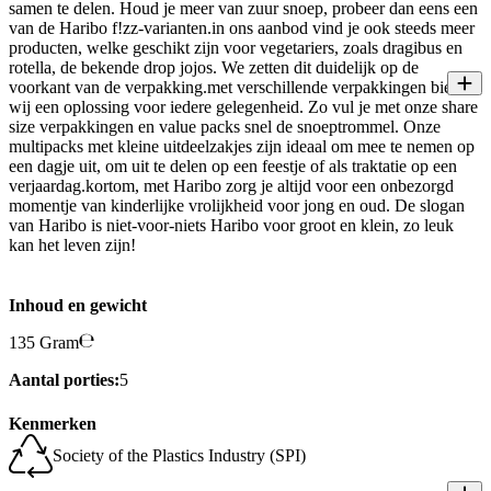
samen te delen. Houd je meer van zuur snoep, probeer dan eens een
van de Haribo f!zz-varianten.in ons aanbod vind je ook steeds meer
producten, welke geschikt zijn voor vegetariers, zoals dragibus en
rotella, de bekende drop jojos. We zetten dit duidelijk op de
voorkant van de verpakking.met verschillende verpakkingen bieden
wij een oplossing voor iedere gelegenheid. Zo vul je met onze share
size verpakkingen en value packs snel de snoeptrommel. Onze
multipacks met kleine uitdeelzakjes zijn ideaal om mee te nemen op
een dagje uit, om uit te delen op een feestje of als traktatie op een
verjaardag.kortom, met Haribo zorg je altijd voor een onbezorgd
momentje van kinderlijke vrolijkheid voor jong en oud. De slogan
van Haribo is niet-voor-niets Haribo voor groot en klein, zo leuk
kan het leven zijn!
Inhoud en gewicht
135 Gram
Aantal porties:
5
Kenmerken
Society of the Plastics Industry (SPI)