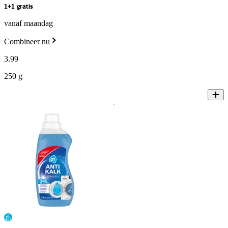
1+1 gratis
vanaf maandag
Combineer nu
3
.
99
250 g