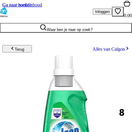
Ga naar hoofdinhoud
Ga naar zoeken
Inloggen
0.00
menu
Waar ben je naar op zoek?
Alles van Calgon
Terug
8
.