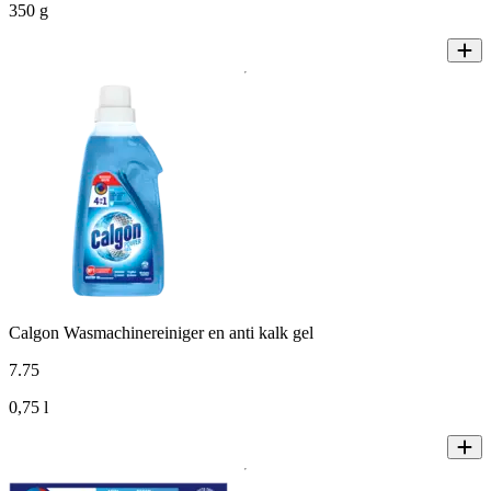
350 g
Calgon Wasmachinereiniger en anti kalk gel
7
.
75
0,75 l