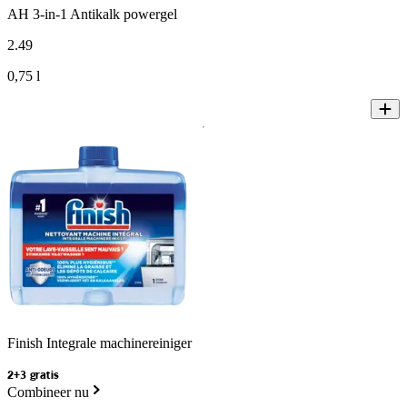
AH 3-in-1 Antikalk powergel
2
.
49
0,75 l
Finish Integrale machinereiniger
2+3 gratis
Combineer nu