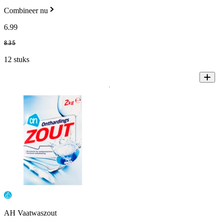
Combineer nu
6
.
99
8
.
35
12 stuks
AH Vaatwaszout