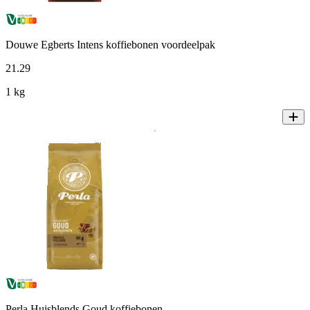
Douwe Egberts Intens koffiebonen voordeelpak
21
.
29
1 kg
Perla Huisblends Goud koffiebonen