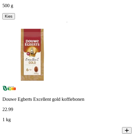
500 g
Kies
Douwe Egberts Excellent gold koffiebonen
22
.
99
1 kg