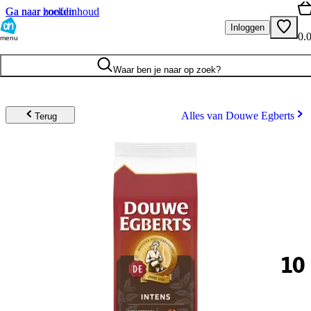
Ga naar hoofdinhoud
Ga naar zoeken
Inloggen
0.
menu
Waar ben je naar op zoek?
Alles van Douwe Egberts
Terug
10
.