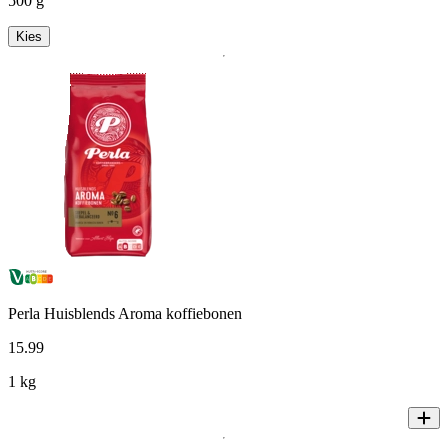
500 g
Kies
Perla Huisblends Aroma koffiebonen
15
.
99
1 kg