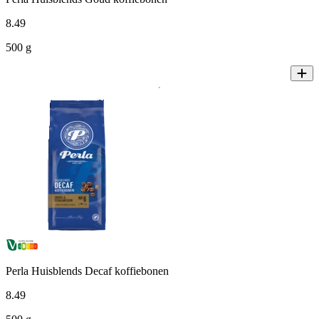
8
.
49
500 g
Perla Huisblends Decaf koffiebonen
8
.
49