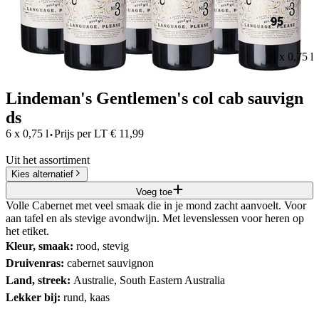
95
6 x 0,75 l
Lindeman's Gentlemen's col cab sauvign
ds
·
6 x 0,75 l
Prijs per
LT
€
11,99
Uit het assortiment
Kies alternatief
Voeg toe
Volle Cabernet met veel smaak die in je mond zacht aanvoelt. Voor
aan tafel en als stevige avondwijn. Met levenslessen voor heren op
het etiket.
Kleur, smaak:
rood, stevig
Druivenras:
cabernet sauvignon
Land, streek:
Australie, South Eastern Australia
Lekker bij:
rund, kaas