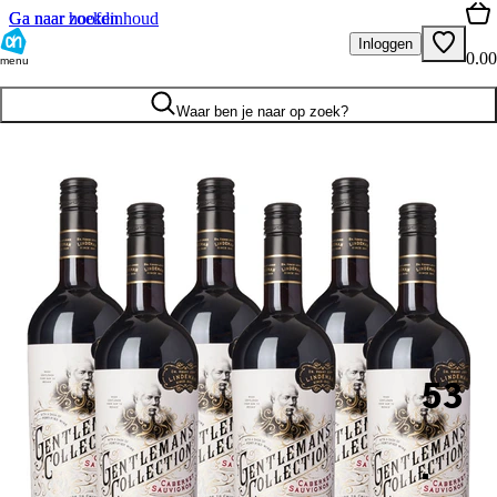
Ga naar hoofdinhoud
Ga naar zoeken
Inloggen
0.00
menu
Waar ben je naar op zoek?
53
.