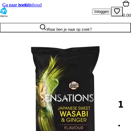
Ga naar hoofdinhoud
Ga naar zoeken
Inloggen
0.00
menu
Waar ben je naar op zoek?
1
.