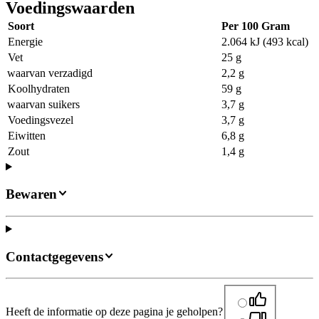
Voedingswaarden
Soort
Per 100 Gram
Energie
2.064 kJ (493 kcal)
Vet
25 g
waarvan verzadigd
2,2 g
Koolhydraten
59 g
waarvan suikers
3,7 g
Voedingsvezel
3,7 g
Eiwitten
6,8 g
Zout
1,4 g
Bewaren
Contactgegevens
Heeft de informatie op deze pagina je geholpen?