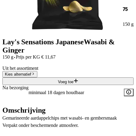
75
150 g
Lay's Sensations JapaneseWasabi &
Ginger
·
150 g
Prijs per
KG
€
11,67
Uit het assortiment
Kies alternatief
Voeg toe
Na bezorging
minimaal 18 dagen houdbaar
Omschrijving
Gemarineerde aardappelchips met wasabi- en gembersmaak
Verpakt onder beschermende atmosfeer.