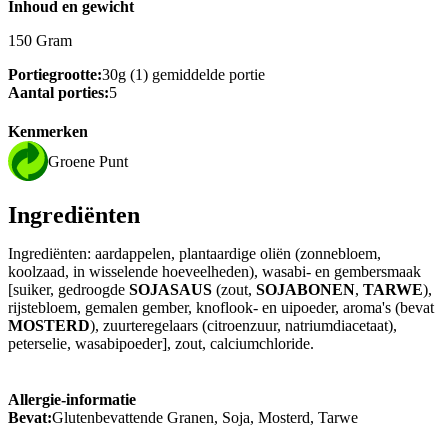
Inhoud en gewicht
150 Gram
Portiegrootte:
30g (1) gemiddelde portie
Aantal porties:
5
Kenmerken
Groene Punt
Ingrediënten
Ingrediënten: aardappelen, plantaardige oliën (zonnebloem,
koolzaad, in wisselende hoeveelheden), wasabi- en gembersmaak
[suiker, gedroogde
SOJASAUS
(zout,
SOJABONEN
,
TARWE
),
rijstebloem, gemalen gember, knoflook- en uipoeder, aroma's (bevat
MOSTERD
), zuurteregelaars (citroenzuur, natriumdiacetaat),
peterselie, wasabipoeder], zout, calciumchloride.
Allergie-informatie
Bevat:
Glutenbevattende Granen, Soja, Mosterd, Tarwe